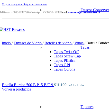
Skip to navigation
Skip to main content
Frascos Conserver
Teléfono: +56226837720
WhatsApp: +56993345832
Email:
contacto@comercialhst.cl
Inicio
/
Envases de Vidrio
/
Botellas de vidrio
/
Vinos
/
Botella Bur
Tapas
Tapas Twist Off
Tapas Screw Cap
Tapas Plástica
Tapas GPI
Tapas Corona
Botella Burdeo 500 B P15 B/C 9
$
11.100
IVA Incluido
Volver a productos
Tapones