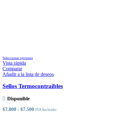
Este
Seleccionar opciones
producto
Vista rápida
tiene
Comparar
múltiples
Añadir a la lista de deseos
variantes.
Las
Sellos Termocontraibles
opciones
se
Disponible
pueden
elegir
Rango
$
7.000
-
$
7.500
IVA Incluido
en
de
la
precios:
página
desde
de
$7.000
producto
hasta