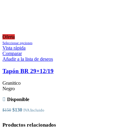
$7.500
Oferta
Este
Seleccionar opciones
producto
Vista rápida
tiene
Comparar
múltiples
Añadir a la lista de deseos
variantes.
Las
Tapón BR 29×12/19
opciones
se
Granitico
pueden
Negro
elegir
en
Disponible
la
página
El
El
$
130
$
150
IVA Incluido
de
precio
precio
producto
original
actual
Productos relacionados
era:
es:
$150.
$130.