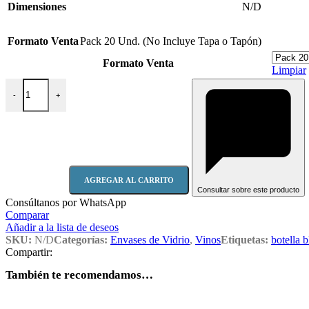
Dimensiones
N/D
Formato Venta
Pack 20 Und. (No Incluye Tapa o Tapón)
Formato Venta
Limpiar
Botella Burdeos 750 P16 ECO CORCHO cantidad
-
+
AGREGAR AL CARRITO
Consultar sobre este producto
Consúltanos por WhatsApp
Comparar
Añadir a la lista de deseos
SKU:
N/D
Categorías:
Envases de Vidrio
,
Vinos
Etiquetas:
botella 
Compartir:
También te recomendamos…