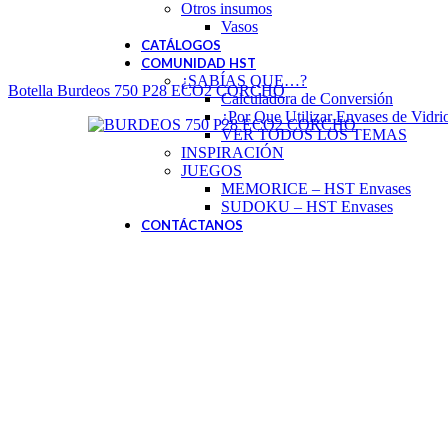
Otros insumos
Vasos
CATÁLOGOS
COMUNIDAD HST
¿SABÍAS QUE…?
Botella Burdeos 750 P28 ECO2 CORCHO
Calculadora de Conversión
¿Por Que Utilizar Envases de Vidri
VER TODOS LOS TEMAS
INSPIRACIÓN
JUEGOS
MEMORICE – HST Envases
SUDOKU – HST Envases
CONTÁCTANOS