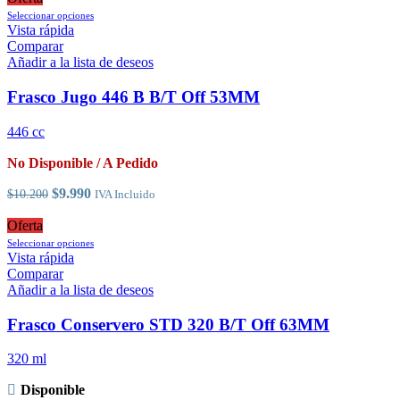
producto
era:
Este
es:
Seleccionar opciones
$27.990.
producto
$22.990.
Vista rápida
tiene
Comparar
múltiples
Añadir a la lista de deseos
variantes.
Las
Frasco Jugo 446 B B/T Off 53MM
opciones
se
446 cc
pueden
elegir
No Disponible / A Pedido
en
la
El
El
$
9.990
$
10.200
IVA Incluido
página
precio
precio
de
original
actual
Oferta
producto
era:
es:
Este
Seleccionar opciones
$10.200.
$9.990.
producto
Vista rápida
tiene
Comparar
múltiples
Añadir a la lista de deseos
variantes.
Las
Frasco Conservero STD 320 B/T Off 63MM
opciones
se
320 ml
pueden
elegir
Disponible