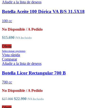
múltiples
Añadir a la lista de deseos
variantes.
Las
Botella Aceite 100 Dórica VA B/S 31.5X18
opciones
se
100 cc
pueden
elegir
No Disponible / A Pedido
en
la
$
15.690
IVA Incluido
página
de
Oferta
producto
Este
Seleccionar opciones
producto
Vista rápida
tiene
Comparar
múltiples
Añadir a la lista de deseos
variantes.
Las
Botella Licor Rectangular 700 B
opciones
se
700 cc
pueden
elegir
No Disponible / A Pedido
en
la
El
El
$
22.990
$
27.990
IVA Incluido
página
precio
precio
de
original
actual
Oferta