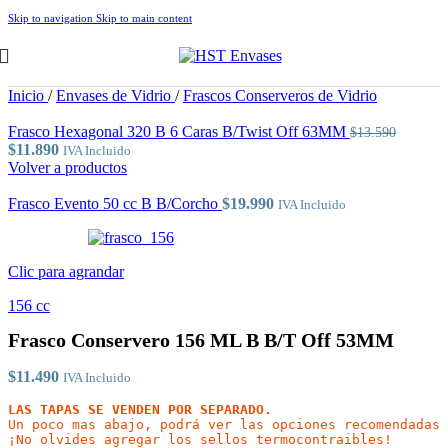
Skip to navigation
Skip to main content
Inicio
/
Envases de Vidrio
/
Frascos Conserveros de Vidrio
Frasco Hexagonal 320 B 6 Caras B/Twist Off 63MM
$
13.590
El
El
$
11.890
IVA Incluido
precio
precio
Volver a productos
original
actual
era:
es:
Frasco Evento 50 cc B B/Corcho
$
19.990
IVA Incluido
$13.590.
$11.890.
Clic para agrandar
156 cc
Frasco Conservero 156 ML B B/T Off 53MM
$
11.490
IVA Incluido
LAS TAPAS SE VENDEN POR SEPARADO.
Un poco mas abajo, podrá ver las opciones recomendadas

¡No olvides agregar los sellos termocontraibles!