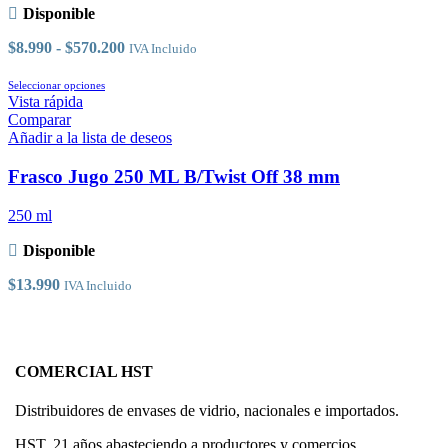
elegir
Disponible
en
la
Rango
$
8.990
-
$
570.200
IVA Incluido
página
de
de
Este
precios:
Seleccionar opciones
producto
producto
desde
Vista rápida
tiene
$8.990
Comparar
múltiples
hasta
Añadir a la lista de deseos
variantes.
$570.200
Las
Frasco Jugo 250 ML B/Twist Off 38 mm
opciones
se
250 ml
pueden
elegir
Disponible
en
la
$
13.990
IVA Incluido
página
de
producto
COMERCIAL HST
Distribuidores de envases de vidrio, nacionales e importados.
HST, 21 años abasteciendo a productores y comercios.