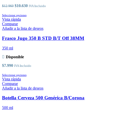
en
la
El
El
$
10.630
$
12.960
IVA Incluido
página
precio
precio
de
original
Este
actual
Seleccionar opciones
producto
era:
producto
es:
Vista rápida
$12.960.
tiene
$10.630.
Comparar
múltiples
Añadir a la lista de deseos
variantes.
Las
Frasco Jugo 350 B STD B/T Off 38MM
opciones
se
350 ml
pueden
elegir
Disponible
en
la
$
7.990
IVA Incluido
página
de
Este
Seleccionar opciones
producto
producto
Vista rápida
tiene
Comparar
múltiples
Añadir a la lista de deseos
variantes.
Las
Botella Cerveza 500 Genérica B/Corona
opciones
se
500 ml
pueden