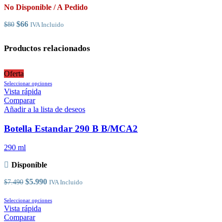
en
No Disponible / A Pedido
la
página
El
El
$
66
$
80
IVA Incluido
de
precio
precio
producto
original
actual
Productos relacionados
era:
es:
$80.
$66.
Oferta
Este
Seleccionar opciones
producto
Vista rápida
tiene
Comparar
múltiples
Añadir a la lista de deseos
variantes.
Las
Botella Estandar 290 B B/MCA2
opciones
se
290 ml
pueden
elegir
Disponible
en
la
El
El
$
5.990
$
7.490
IVA Incluido
página
precio
precio
de
original
actual
Este
Seleccionar opciones
producto
era:
es:
producto
Vista rápida
$7.490.
$5.990.
tiene
Comparar