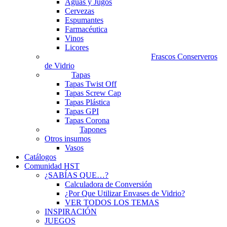
Aguas y Jugos
Cervezas
Espumantes
Farmacéutica
Vinos
Licores
Frascos Conserveros
de Vidrio
Tapas
Tapas Twist Off
Tapas Screw Cap
Tapas Plástica
Tapas GPI
Tapas Corona
Tapones
Otros insumos
Vasos
Catálogos
Comunidad HST
¿SABÍAS QUE…?
Calculadora de Conversión
¿Por Que Utilizar Envases de Vidrio?
VER TODOS LOS TEMAS
INSPIRACIÓN
JUEGOS