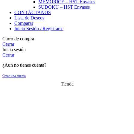
MEMORICE – HST Envases
SUDOKU – HST Envases
CONTÁCTANOS
Lista de Deseos
Comparar
Inicio Sesión / Registrarse
Carro de compra
Cerrar
Inicia sesión
Cerrar
¿Aun no tienes cuenta?
Crear una cuenta
Tienda
Carro
Utilizamos cookies para mejorar su experiencia en nuestro sitio web.
Al navegar por este sitio web, acepta nuestro uso de cookies.
Más
Más Info
Acepto
Info
Frasco Conservero 156 ML B B/T Off 53MM