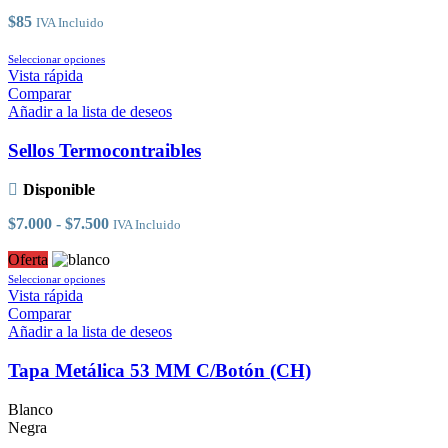
página
de
$
85
IVA Incluido
producto
Este
Seleccionar opciones
producto
Vista rápida
tiene
Comparar
múltiples
Añadir a la lista de deseos
variantes.
Las
Sellos Termocontraibles
opciones
se
Disponible
pueden
elegir
Rango
$
7.000
-
$
7.500
IVA Incluido
en
de
la
precios:
Oferta
página
Este
desde
Seleccionar opciones
de
producto
$7.000
Vista rápida
producto
tiene
hasta
Comparar
múltiples
$7.500
Añadir a la lista de deseos
variantes.
Las
Tapa Metálica 53 MM C/Botón (CH)
opciones
se
Blanco
pueden
Negra
elegir