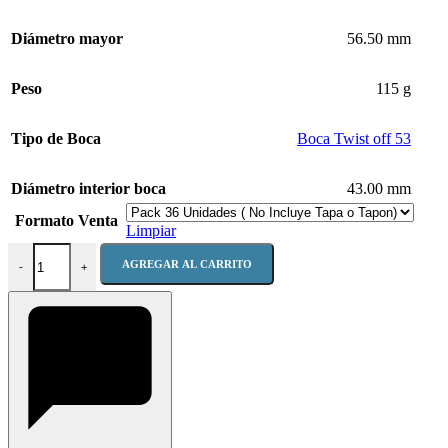
Diámetro mayor
56.50 mm
Peso
115 g
Tipo de Boca
Boca Twist off 53
Diámetro interior boca
43.00 mm
Formato Venta
Limpiar
Frasco Conservero 156 ML B B/T Off 53MM cantidad
AGREGAR AL CARRITO
-
+