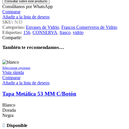
Consultar sobre este producto
Consúltanos por WhatsApp
Comparar
Añadir a la lista de deseos
SKU:
N/D
Categorías:
Envases de Vidrio
,
Frascos Conserveros de Vidrio
Etiquetas:
156
,
CONSERVA
,
frasco
,
vidrio
Compartir:
También te recomendamos…
Este
Seleccionar opciones
producto
Vista rápida
tiene
Comparar
múltiples
Añadir a la lista de deseos
variantes.
Las
Tapa Metálica 53 MM C/Botón
opciones
se
Blanco
pueden
Dorada
elegir
Negra
en
la
Disponible