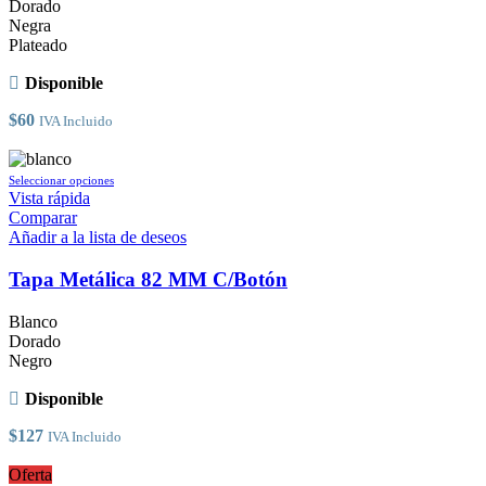
Dorado
elegir
Negra
en
Plateado
la
página
Disponible
de
producto
$
60
IVA Incluido
Este
Seleccionar opciones
producto
Vista rápida
tiene
Comparar
múltiples
Añadir a la lista de deseos
variantes.
Las
Tapa Metálica 82 MM C/Botón
opciones
se
Blanco
pueden
Dorado
elegir
Negro
en
la
Disponible
página
de
$
127
IVA Incluido
producto
Oferta