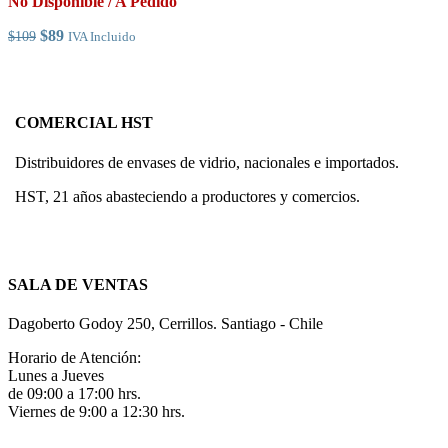
No Disponible / A Pedido
la
página
El
El
$
89
$
109
IVA Incluido
de
precio
precio
producto
original
actual
era:
es:
$109.
$89.
COMERCIAL HST
Distribuidores de envases de vidrio, nacionales e importados.
HST, 21 años abasteciendo a productores y comercios.
SALA DE VENTAS
Dagoberto Godoy 250, Cerrillos. Santiago - Chile
Horario de Atención:
Lunes a Jueves
de 09:00 a 17:00 hrs.
Viernes de 9:00 a 12:30 hrs.