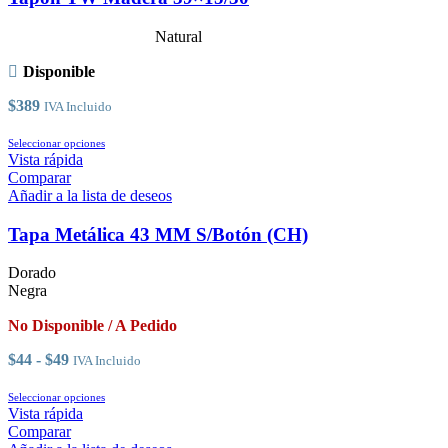
opciones
se
Natural
pueden
elegir
Disponible
en
la
$
389
IVA Incluido
página
de
Este
Seleccionar opciones
producto
producto
Vista rápida
tiene
Comparar
múltiples
Añadir a la lista de deseos
variantes.
Las
Tapa Metálica 43 MM S/Botón (CH)
opciones
se
Dorado
pueden
Negra
elegir
en
No Disponible / A Pedido
la
página
Rango
$
44
-
$
49
IVA Incluido
de
de
producto
precios:
Este
Seleccionar opciones
desde
producto
Vista rápida
$44
tiene
Comparar