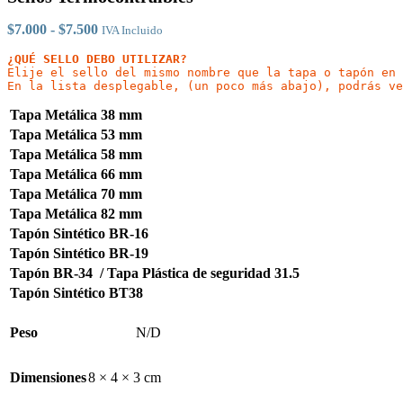
Rango
$
7.000
-
$
7.500
IVA Incluido
de
¿QUÉ SELLO DEBO UTILIZAR?
precios:
Elije el sello del mismo nombre que la tapa o tapón en 
desde
En la lista desplegable, (un poco más abajo), podrás ve
$7.000
hasta
Tapa Metálica 38 mm
$7.500
Tapa Metálica 53 mm
Tapa Metálica 58 mm
Tapa Metálica 66 mm
Tapa Metálica 70 mm
Tapa Metálica 82 mm
Tapón Sintético BR-16
Tapón Sintético BR-19
Tapón BR-34 / Tapa Plástica de seguridad 31.5
Tapón Sintético BT38
Peso
N/D
Dimensiones
8 × 4 × 3 cm