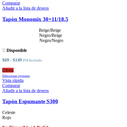
tiene
Comparar
múltiples
Añadir a la lista de deseos
variantes.
Las
Tapón Monomix 30×11/18.5
opciones
se
Beige/Beige
pueden
Negro/Beige
elegir
Negro/Negro
en
la
Disponible
página
de
Rango
$
69
-
$
149
IVA Incluido
producto
de
precios:
Oferta
desde
Este
Seleccionar opciones
$69
producto
Vista rápida
hasta
tiene
Comparar
$149
múltiples
Añadir a la lista de deseos
variantes.
Las
Tapón Espumante S300
opciones
se
Celeste
pueden
Rojo
elegir
en