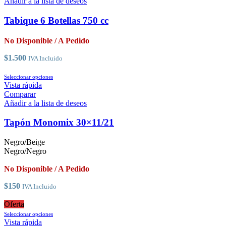
hasta
múltiples
Añadir a la lista de deseos
$49
variantes.
Las
Tabique 6 Botellas 750 cc
opciones
se
No Disponible / A Pedido
pueden
elegir
$
1.500
IVA Incluido
en
la
Este
Seleccionar opciones
página
producto
Vista rápida
de
tiene
Comparar
producto
múltiples
Añadir a la lista de deseos
variantes.
Las
Tapón Monomix 30×11/21
opciones
se
Negro/Beige
pueden
Negro/Negro
elegir
en
No Disponible / A Pedido
la
página
$
150
IVA Incluido
de
producto
Oferta
Este
Seleccionar opciones
producto
Vista rápida