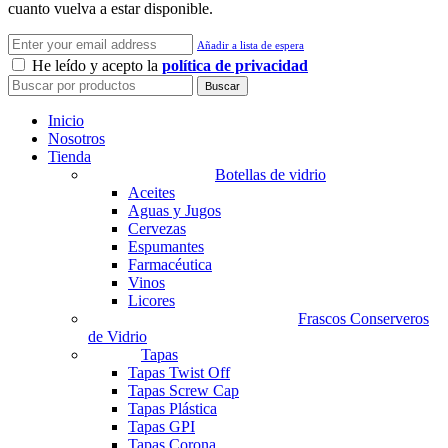
cuanto vuelva a estar disponible.
Añadir a lista de espera
He leído y acepto la
política de privacidad
Buscar
Inicio
Nosotros
Tienda
Botellas de vidrio
Aceites
Aguas y Jugos
Cervezas
Espumantes
Farmacéutica
Vinos
Licores
Frascos Conserveros
de Vidrio
Tapas
Tapas Twist Off
Tapas Screw Cap
Tapas Plástica
Tapas GPI
Tapas Corona