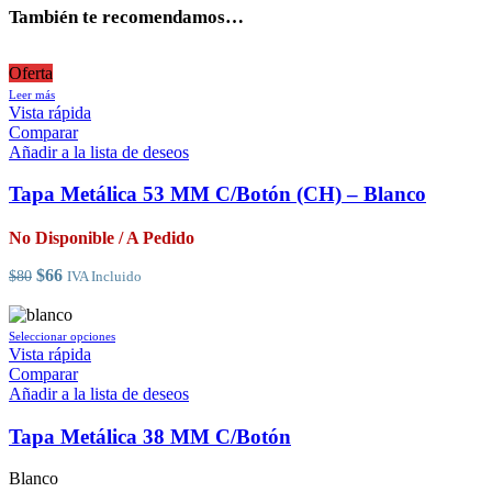
También te recomendamos…
Oferta
Leer más
Vista rápida
Comparar
Añadir a la lista de deseos
Tapa Metálica 53 MM C/Botón (CH) – Blanco
No Disponible / A Pedido
El
El
$
66
$
80
IVA Incluido
precio
precio
original
actual
era:
es:
Este
Seleccionar opciones
$80.
$66.
producto
Vista rápida
tiene
Comparar
múltiples
Añadir a la lista de deseos
variantes.
Las
Tapa Metálica 38 MM C/Botón
opciones
se
Blanco
pueden