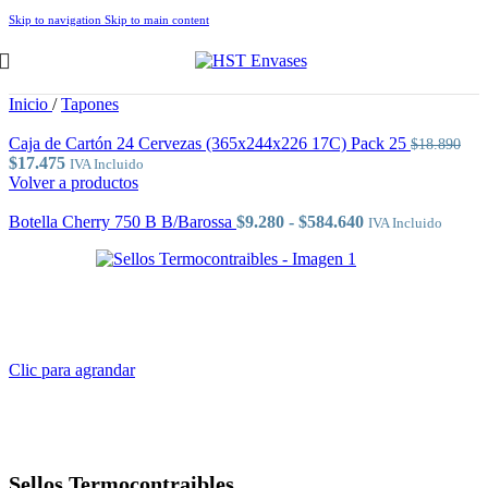
Skip to navigation
Skip to main content
Inicio
/
Tapones
Caja de Cartón 24 Cervezas (365x244x226 17C) Pack 25
$
18.890
El
El
$
17.475
IVA Incluido
precio
precio
Volver a productos
original
actual
era:
es:
Rango
Botella Cherry 750 B B/Barossa
$
9.280
-
$
584.640
IVA Incluido
$18.890.
$17.475.
de
precios:
desde
$9.280
hasta
$584.640
Clic para agrandar
Sellos Termocontraibles