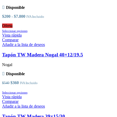
opciones
se
Disponible
pueden
elegir
Rango
$
200
-
$
7.800
IVA Incluido
en
de
la
precios:
Oferta
página
desde
Este
Seleccionar opciones
de
$200
producto
Vista rápida
producto
hasta
tiene
Comparar
$7.800
múltiples
Añadir a la lista de deseos
variantes.
Las
Tapón TW Madera Nogal 40×12/19.5
opciones
se
Nogal
pueden
elegir
Disponible
en
la
El
El
$
360
$
540
IVA Incluido
página
precio
precio
de
original
actual
Este
Seleccionar opciones
producto
era:
es:
producto
Vista rápida
$540.
$360.
tiene
Comparar
múltiples
Añadir a la lista de deseos
variantes.
Las
Tapón TW Madera 39×15/30