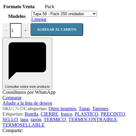
Formato Venta
Pack
Modelos
Limpiar
Sellos Termocontraibles cantidad
AGREGAR AL CARRITO
-
+
Consultar sobre este producto
Consúltanos por WhatsApp
Comparar
Añadir a la lista de deseos
SKU:
N/D
Categorías:
Otros insumos
,
Tapas
,
Tapones
Etiquetas:
Botella
,
CIERRE
,
frasco
,
PLASTICO
,
PRECINTO
,
SELLO
,
tapa
,
tapón
,
TERMICO
,
TERMOCONTRAIBLE
,
TERMOSELLABLE
Compartir: