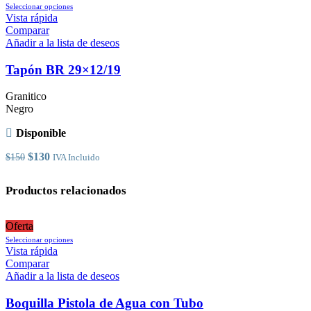
Este
Seleccionar opciones
producto
Vista rápida
tiene
Comparar
múltiples
Añadir a la lista de deseos
variantes.
Las
Tapón BR 29×12/19
opciones
se
Granitico
pueden
Negro
elegir
en
Disponible
la
página
El
El
$
130
$
150
IVA Incluido
de
precio
precio
producto
original
actual
Productos relacionados
era:
es:
$150.
$130.
Oferta
Este
Seleccionar opciones
producto
Vista rápida
tiene
Comparar
múltiples
Añadir a la lista de deseos
variantes.
Las
Boquilla Pistola de Agua con Tubo