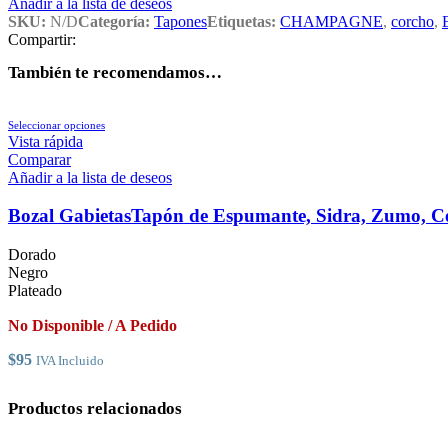
Añadir a la lista de deseos
SKU:
N/D
Categoría:
Tapones
Etiquetas:
CHAMPAGNE
,
corcho
,
Compartir:
También te recomendamos…
Este
Seleccionar opciones
producto
Vista rápida
tiene
Comparar
múltiples
Añadir a la lista de deseos
variantes.
Las
Bozal GabietasTapón de Espumante, Sidra, Zumo, C
opciones
se
Dorado
pueden
Negro
elegir
Plateado
en
la
No Disponible / A Pedido
página
de
$
95
IVA Incluido
producto
Productos relacionados