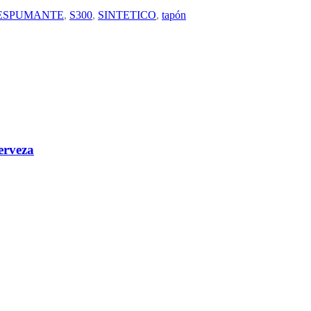
ESPUMANTE
,
S300
,
SINTETICO
,
tapón
erveza