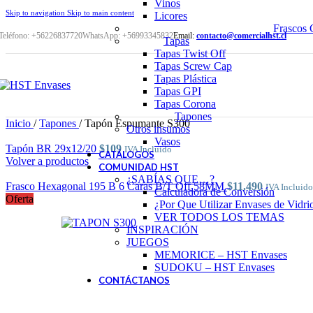
Vinos
Skip to navigation
Skip to main content
Licores
Frascos 
Teléfono: +56226837720
WhatsApp: +56993345832
Email:
contacto@comercialhst.cl
Tapas
Tapas Twist Off
Tapas Screw Cap
Tapas Plástica
Tapas GPI
Tapas Corona
Tapones
Inicio
/
Tapones
/
Tapón Espumante S300
Otros insumos
Vasos
Tapón BR 29x12/20
$
109
IVA Incluido
CATÁLOGOS
Volver a productos
COMUNIDAD HST
¿SABÍAS QUE…?
Frasco Hexagonal 195 B 6 Caras B/T Off 58MM
$
11.490
IVA Incluido
Calculadora de Conversión
Oferta
¿Por Que Utilizar Envases de Vidri
VER TODOS LOS TEMAS
INSPIRACIÓN
JUEGOS
MEMORICE – HST Envases
SUDOKU – HST Envases
CONTÁCTANOS