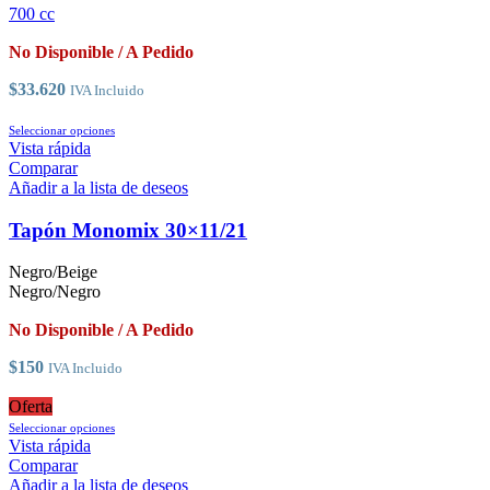
se
700 cc
pueden
elegir
No Disponible / A Pedido
en
la
$
33.620
IVA Incluido
página
de
Este
Seleccionar opciones
producto
producto
Vista rápida
tiene
Comparar
múltiples
Añadir a la lista de deseos
variantes.
Las
Tapón Monomix 30×11/21
opciones
se
Negro/Beige
pueden
Negro/Negro
elegir
en
No Disponible / A Pedido
la
página
$
150
IVA Incluido
de
producto
Oferta
Este
Seleccionar opciones
producto
Vista rápida
tiene
Comparar
múltiples
Añadir a la lista de deseos