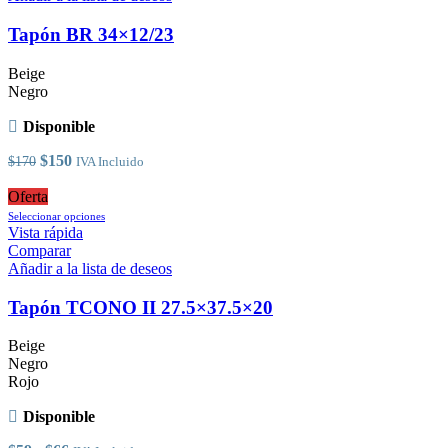
variantes.
Las
Tapón BR 34×12/23
opciones
se
Beige
pueden
Negro
elegir
en
Disponible
la
página
El
El
$
150
$
170
IVA Incluido
de
precio
precio
producto
original
actual
Oferta
era:
es:
Este
Seleccionar opciones
$170.
$150.
producto
Vista rápida
tiene
Comparar
múltiples
Añadir a la lista de deseos
variantes.
Las
Tapón TCONO II 27.5×37.5×20
opciones
se
Beige
pueden
Negro
elegir
Rojo
en
la
Disponible
página
de