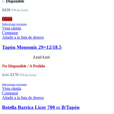
Disponible
de
producto
$
420
IVA Incluido
Oferta
Este
Seleccionar opciones
producto
Vista rápida
tiene
Comparar
múltiples
Añadir a la lista de deseos
variantes.
Las
Tapón Monomix 29×12/18.5
opciones
se
Azul/Azul
pueden
elegir
No Disponible / A Pedido
en
la
El
El
$
170
$
185
IVA Incluido
página
precio
precio
de
original
actual
Este
Seleccionar opciones
producto
era:
es:
producto
Vista rápida
$185.
$170.
tiene
Comparar
múltiples
Añadir a la lista de deseos
variantes.
Las
Botella Barrica Licor 700 cc B/Tapón
opciones