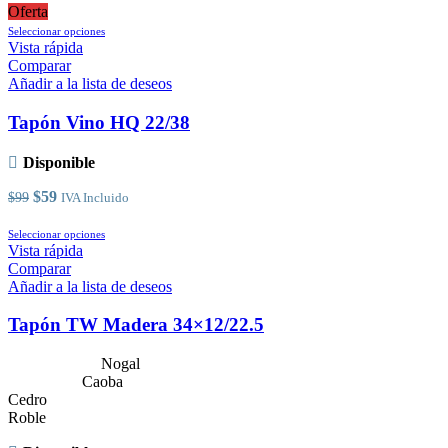
Oferta
Este
Seleccionar opciones
producto
Vista rápida
tiene
Comparar
múltiples
Añadir a la lista de deseos
variantes.
Las
Tapón Vino HQ 22/38
opciones
se
Disponible
pueden
elegir
El
El
$
59
$
99
IVA Incluido
en
precio
precio
la
original
actual
Este
Seleccionar opciones
página
era:
es:
producto
Vista rápida
de
$99.
$59.
tiene
Comparar
producto
múltiples
Añadir a la lista de deseos
variantes.
Las
Tapón TW Madera 34×12/22.5
opciones
se
Nogal
pueden
Caoba
elegir
Cedro
en
Roble
la
página