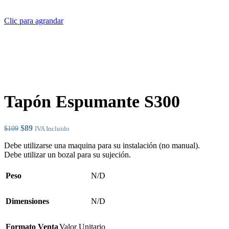
Clic para agrandar
Tapón Espumante S300
El
El
$
89
$
109
IVA Incluido
precio
precio
Debe utilizarse una maquina para su instalación (no manual).
original
actual
Debe utilizar un bozal para su sujeción.
era:
es:
$109.
$89.
Peso
N/D
Dimensiones
N/D
Formato Venta
Valor Unitario