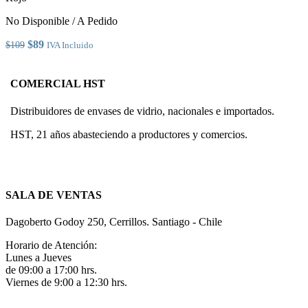
elegir
en
No Disponible / A Pedido
la
página
El
El
$
89
$
109
IVA Incluido
de
precio
precio
producto
original
actual
era:
es:
COMERCIAL HST
$109.
$89.
Distribuidores de envases de vidrio, nacionales e importados.
HST, 21 años abasteciendo a productores y comercios.
SALA DE VENTAS
Dagoberto Godoy 250, Cerrillos. Santiago - Chile
Horario de Atención:
Lunes a Jueves
de 09:00 a 17:00 hrs.
Viernes de 9:00 a 12:30 hrs.