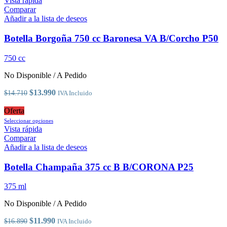
Vista rápida
tiene
Comparar
múltiples
Añadir a la lista de deseos
variantes.
Las
Botella Borgoña 750 cc Baronesa VA B/Corcho P50
opciones
se
750 cc
pueden
elegir
No Disponible / A Pedido
en
la
El
El
$
13.990
$
14.710
IVA Incluido
página
precio
precio
de
original
actual
Oferta
producto
era:
Este
es:
Seleccionar opciones
$14.710.
producto
$13.990.
Vista rápida
tiene
Comparar
múltiples
Añadir a la lista de deseos
variantes.
Las
Botella Champaña 375 cc B B/CORONA P25
opciones
se
375 ml
pueden
elegir
No Disponible / A Pedido
en
la
El
El
$
11.990
$
16.890
IVA Incluido