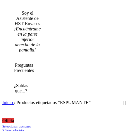
Soy el
Asistente de
HST Envases
¡Encuéntrame
en la parte
inferior
derecha de la
pantalla!
Preguntas
Frecuentes
¿Sabías
que...?
Inicio
/
Productos etiquetados “ESPUMANTE”
Oferta
Este
Seleccionar opciones
producto