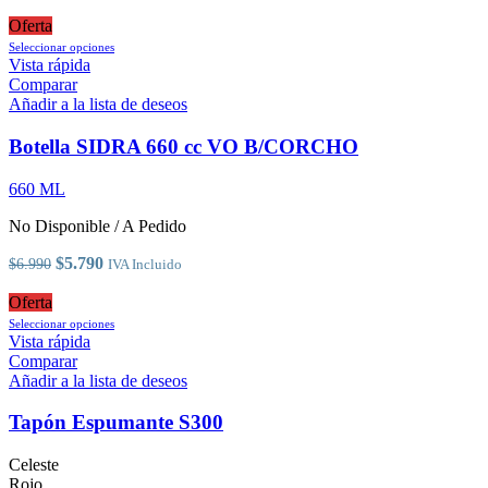
página
precio
precio
de
original
actual
Oferta
producto
era:
Este
es:
Seleccionar opciones
$16.890.
producto
$11.990.
Vista rápida
tiene
Comparar
múltiples
Añadir a la lista de deseos
variantes.
Las
Botella SIDRA 660 cc VO B/CORCHO
opciones
se
660 ML
pueden
elegir
No Disponible / A Pedido
en
la
El
El
$
5.790
$
6.990
IVA Incluido
página
precio
precio
de
original
actual
Oferta
producto
era:
es:
Este
Seleccionar opciones
$6.990.
$5.790.
producto
Vista rápida
tiene
Comparar
múltiples
Añadir a la lista de deseos
variantes.
Las
Tapón Espumante S300
opciones
se
Celeste
pueden
Rojo