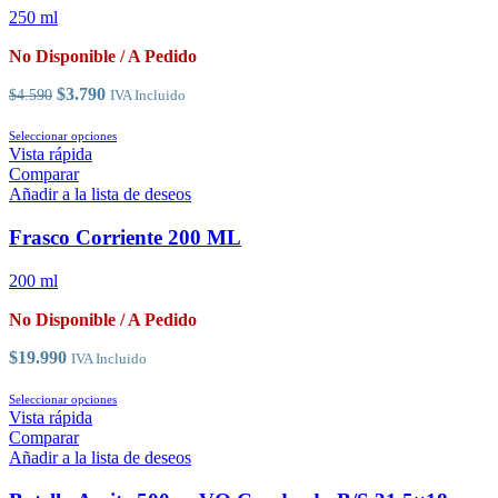
250 ml
No Disponible / A Pedido
El
El
$
3.790
$
4.590
IVA Incluido
precio
precio
original
actual
Este
Seleccionar opciones
era:
es:
producto
Vista rápida
$4.590.
$3.790.
tiene
Comparar
múltiples
Añadir a la lista de deseos
variantes.
Las
Frasco Corriente 200 ML
opciones
se
200 ml
pueden
elegir
No Disponible / A Pedido
en
la
$
19.990
IVA Incluido
página
de
Este
Seleccionar opciones
producto
producto
Vista rápida
tiene
Comparar
múltiples
Añadir a la lista de deseos
variantes.
Las