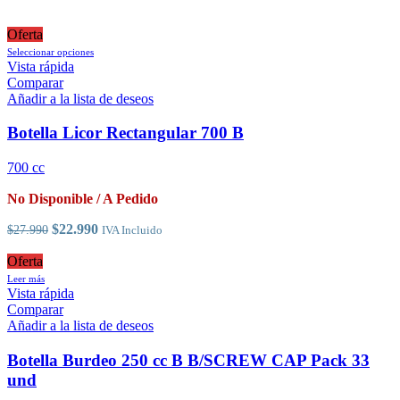
Oferta
Este
Seleccionar opciones
producto
Vista rápida
tiene
Comparar
múltiples
Añadir a la lista de deseos
variantes.
Las
Botella Licor Rectangular 700 B
opciones
se
700 cc
pueden
elegir
No Disponible / A Pedido
en
la
El
El
$
22.990
$
27.990
IVA Incluido
página
precio
precio
de
original
actual
Oferta
producto
era:
es:
Leer más
$27.990.
$22.990.
Vista rápida
Comparar
Añadir a la lista de deseos
Botella Burdeo 250 cc B B/SCREW CAP Pack 33
und