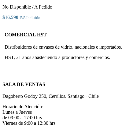
pueden
elegir
No Disponible / A Pedido
en
la
$
16.590
IVA Incluido
página
de
producto
COMERCIAL HST
Distribuidores de envases de vidrio, nacionales e importados.
HST, 21 años abasteciendo a productores y comercios.
SALA DE VENTAS
Dagoberto Godoy 250, Cerrillos. Santiago - Chile
Horario de Atención:
Lunes a Jueves
de 09:00 a 17:00 hrs.
Viernes de 9:00 a 12:30 hrs.