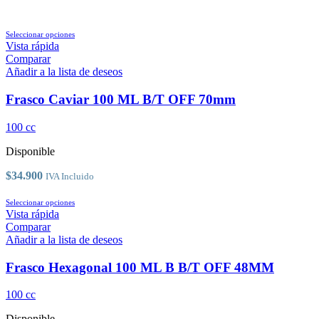
Este
Seleccionar opciones
producto
Vista rápida
tiene
Comparar
múltiples
Añadir a la lista de deseos
variantes.
Las
Frasco Caviar 100 ML B/T OFF 70mm
opciones
se
100 cc
pueden
elegir
Disponible
en
la
$
34.900
IVA Incluido
página
de
Este
Seleccionar opciones
producto
producto
Vista rápida
tiene
Comparar
múltiples
Añadir a la lista de deseos
variantes.
Las
Frasco Hexagonal 100 ML B B/T OFF 48MM
opciones
se
100 cc
pueden
elegir
Disponible