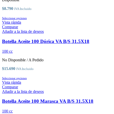
en
la
$
8.790
IVA Incluido
página
de
Este
Seleccionar opciones
producto
producto
Vista rápida
tiene
Comparar
múltiples
Añadir a la lista de deseos
variantes.
Las
Botella Aceite 100 Dórica VA B/S 31.5X18
opciones
se
100 cc
pueden
elegir
No Disponible / A Pedido
en
la
$
15.690
IVA Incluido
página
de
Este
Seleccionar opciones
producto
producto
Vista rápida
tiene
Comparar
múltiples
Añadir a la lista de deseos
variantes.
Las
Botella Aceite 100 Marasca VA B/S 31.5X18
opciones
se
100 cc