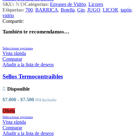
SKU:
N/D
Categorías:
Envases de Vidrio
,
Licores
Etiquetas:
700
,
BARRICA
,
Botella
,
Gin
,
JUGO
,
LICOR
,
tapón
,
vidrio
Compartir:
También te recomendamos…
Este
Seleccionar opciones
producto
Vista rápida
tiene
Comparar
múltiples
Añadir a la lista de deseos
variantes.
Las
Sellos Termocontraibles
opciones
se
Disponible
pueden
elegir
Rango
$
7.000
-
$
7.500
IVA Incluido
en
de
la
precios:
Oferta
página
Este
desde
Seleccionar opciones
de
producto
$7.000
Vista rápida
producto
tiene
hasta
Comparar
múltiples
$7.500
Añadir a la lista de deseos
variantes.