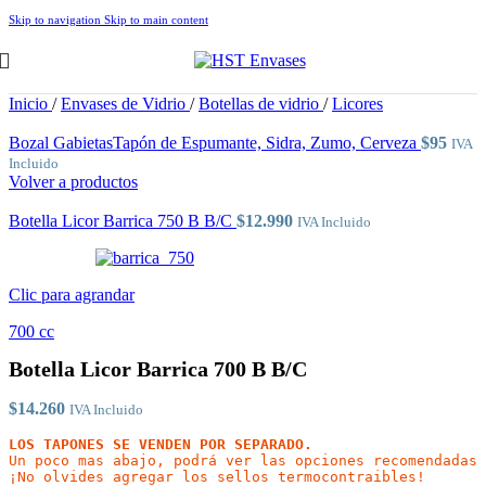
Skip to navigation
Skip to main content
Inicio
/
Envases de Vidrio
/
Botellas de vidrio
/
Licores
Bozal GabietasTapón de Espumante, Sidra, Zumo, Cerveza
$
95
IVA
Incluido
Volver a productos
Botella Licor Barrica 750 B B/C
$
12.990
IVA Incluido
Clic para agrandar
700 cc
Botella Licor Barrica 700 B B/C
$
14.260
IVA Incluido
LOS TAPONES SE VENDEN POR SEPARADO.
Un poco mas abajo, podrá ver las opciones recomendadas

¡No olvides agregar los sellos termocontraibles!