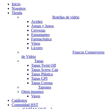
Inicio
Nosotros
Tienda
Botellas de vidrio
Aceites
Aguas y Jugos
Cervezas
Espumantes
Farmacéutica
Vinos
Licores
Frascos Conserveros
de Vidrio
Tapas
Tapas Twist Off
Tapas Screw Cap
Tapas Plástica
Tapas GPI
Tapas Corona
Tapones
Otros insumos
Vasos
Catálogos
Comunidad HST