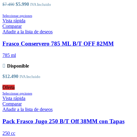
la
El
El
$
5.990
$
7.490
IVA Incluido
página
precio
precio
de
original
actual
Este
Seleccionar opciones
producto
era:
es:
producto
Vista rápida
$7.490.
$5.990.
tiene
Comparar
múltiples
Añadir a la lista de deseos
variantes.
Las
Frasco Conservero 785 ML B/T OFF 82MM
opciones
se
785 ml
pueden
elegir
Disponible
en
la
$
12.490
IVA Incluido
página
de
Oferta
producto
Este
Seleccionar opciones
producto
Vista rápida
tiene
Comparar
múltiples
Añadir a la lista de deseos
variantes.
Las
Pack Frasco Jugo 250 B/T Off 38MM con Tapas
opciones
se
250 cc
pueden