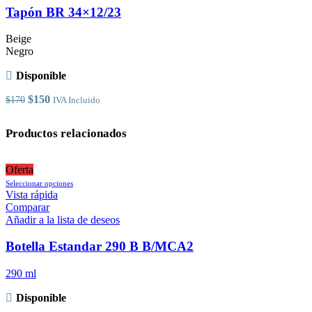
Las
Tapón BR 34×12/23
opciones
se
Beige
pueden
Negro
elegir
en
Disponible
la
página
El
El
$
150
$
170
IVA Incluido
de
precio
precio
producto
original
actual
Productos relacionados
era:
es:
$170.
$150.
Oferta
Este
Seleccionar opciones
producto
Vista rápida
tiene
Comparar
múltiples
Añadir a la lista de deseos
variantes.
Las
Botella Estandar 290 B B/MCA2
opciones
se
290 ml
pueden
elegir
Disponible
en