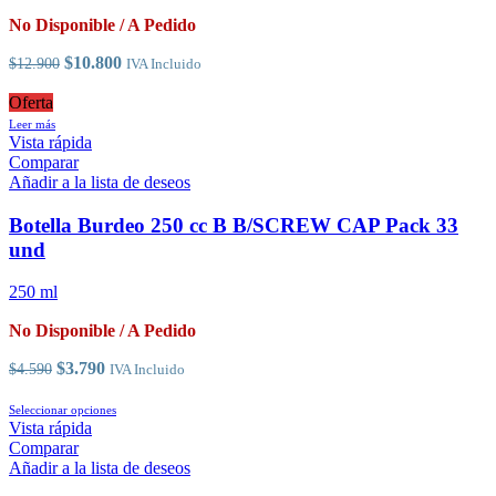
elegir
No Disponible / A Pedido
en
la
El
El
$
10.800
$
12.900
IVA Incluido
página
precio
precio
de
original
actual
Oferta
producto
era:
es:
Leer más
$12.900.
$10.800.
Vista rápida
Comparar
Añadir a la lista de deseos
Botella Burdeo 250 cc B B/SCREW CAP Pack 33
und
250 ml
No Disponible / A Pedido
El
El
$
3.790
$
4.590
IVA Incluido
precio
precio
original
actual
Este
Seleccionar opciones
era:
es:
producto
Vista rápida
$4.590.
$3.790.
tiene
Comparar
múltiples
Añadir a la lista de deseos
variantes.