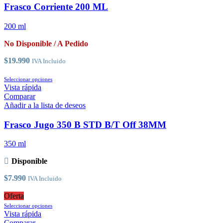
Las
Frasco Corriente 200 ML
opciones
se
200 ml
pueden
elegir
No Disponible / A Pedido
en
la
$
19.990
IVA Incluido
página
de
Este
Seleccionar opciones
producto
producto
Vista rápida
tiene
Comparar
múltiples
Añadir a la lista de deseos
variantes.
Las
Frasco Jugo 350 B STD B/T Off 38MM
opciones
se
350 ml
pueden
elegir
Disponible
en
la
$
7.990
IVA Incluido
página
de
Oferta
producto
Este
Seleccionar opciones
producto
Vista rápida
tiene
Comparar