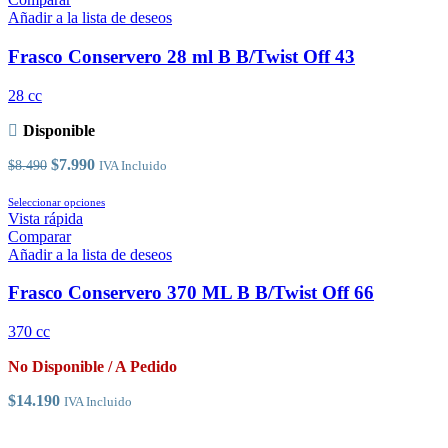
múltiples
Añadir a la lista de deseos
variantes.
Las
Frasco Conservero 28 ml B B/Twist Off 43
opciones
se
28 cc
pueden
elegir
Disponible
en
la
El
El
$
7.990
$
8.490
IVA Incluido
página
precio
precio
de
original
actual
Este
Seleccionar opciones
producto
era:
es:
producto
Vista rápida
$8.490.
$7.990.
tiene
Comparar
múltiples
Añadir a la lista de deseos
variantes.
Las
Frasco Conservero 370 ML B B/Twist Off 66
opciones
se
370 cc
pueden
elegir
No Disponible / A Pedido
en
la
$
14.190
IVA Incluido
página
de