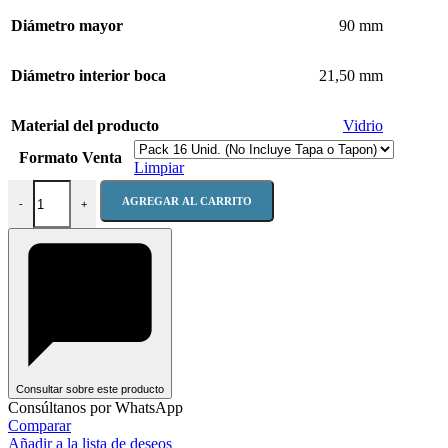
Diámetro mayor
90 mm
Diámetro interior boca
21,50 mm
Material del producto
Vidrio
Formato Venta
Limpiar
Botella Licor Barrica 700 B B/C cantidad
AGREGAR AL CARRITO
-
+
Consultar sobre este producto
Consúltanos por WhatsApp
Comparar
Añadir a la lista de deseos