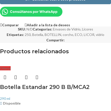
Consúltanos por WhatsApp
Comparar
Añadir a la lista de deseos
SKU:
N/D
Categorías:
Envases de Vidrio
,
Licores
Etiquetas:
250
,
Botella
,
BOTELLIN
,
corcho
,
ECO
,
LICOR
,
vidrio
Compartir:
Productos relacionados
Oferta
Botella Estandar 290 B B/MCA2
290 ml
Disponible