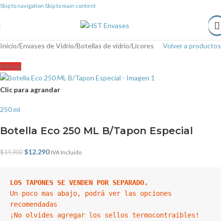
Skip to navigation
Skip to main content
Inicio
/
Envases de Vidrio
/
Botellas de vidrio
/
Licores
Volver a productos
Oferta
Clic para agrandar
250 ml
Botella Eco 250 ML B/Tapon Especial
$
12.290
$
14.900
IVA Incluido
LOS TAPONES SE VENDEN POR SEPARADO.
Un poco mas abajo, podrá ver las opciones 
recomendadas

¡No olvides agregar los sellos termocontraibles!