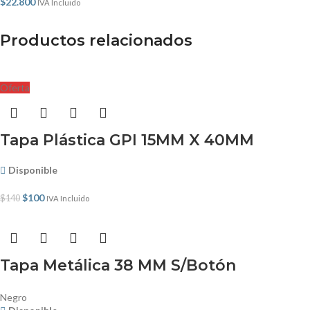
$
22.800
IVA Incluido
Productos relacionados
Oferta
Tapa Plástica GPI 15MM X 40MM
Disponible
$
100
$
140
IVA Incluido
Tapa Metálica 38 MM S/Botón
Negro