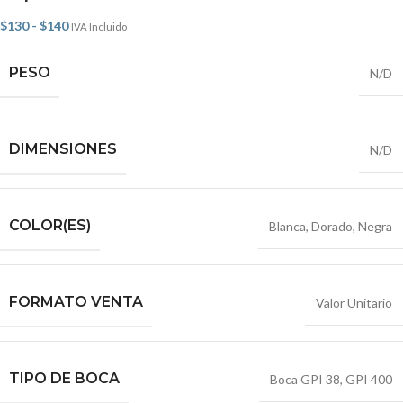
$
130
-
$
140
IVA Incluido
PESO
N/D
DIMENSIONES
N/D
COLOR(ES)
Blanca
,
Dorado
,
Negra
FORMATO VENTA
Valor Unitario
TIPO DE BOCA
Boca GPI 38
,
GPI 400