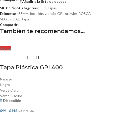
Añadir a la lista de deseos
SKU:
19465
Categorías:
GPI
,
Tapas
Etiquetas:
38MM
,
botellón
,
garrafa
,
GPI
,
growler
,
ROSCA
,
SEGURIDAD
,
tapa
Compartir:
También te recomendamos…
Oferta
Tapa Plástica GPI 400
Naranjo
Negro
Verde Claro
Verde Oscuro
Disponible
$
99
-
$
145
IVA Incluido