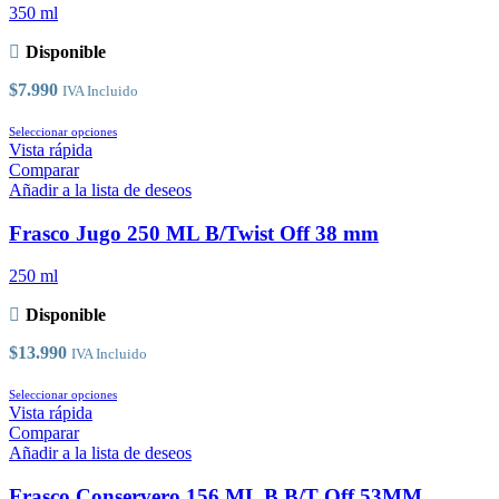
se
350 ml
pueden
elegir
Disponible
en
la
$
7.990
IVA Incluido
página
de
Este
Seleccionar opciones
producto
producto
Vista rápida
tiene
Comparar
múltiples
Añadir a la lista de deseos
variantes.
Las
Frasco Jugo 250 ML B/Twist Off 38 mm
opciones
se
250 ml
pueden
elegir
Disponible
en
la
$
13.990
IVA Incluido
página
de
Este
Seleccionar opciones
producto
producto
Vista rápida
tiene
Comparar
múltiples
Añadir a la lista de deseos
variantes.
Las
Frasco Conservero 156 ML B B/T Off 53MM