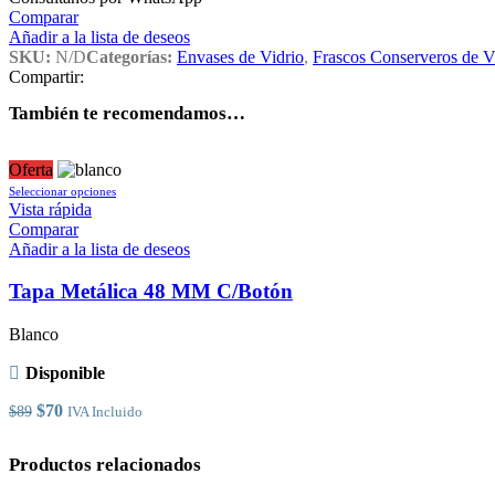
Comparar
Añadir a la lista de deseos
SKU:
N/D
Categorías:
Envases de Vidrio
,
Frascos Conserveros de V
Compartir:
También te recomendamos…
Oferta
Este
Seleccionar opciones
producto
Vista rápida
tiene
Comparar
múltiples
Añadir a la lista de deseos
variantes.
Las
Tapa Metálica 48 MM C/Botón
opciones
se
Blanco
pueden
elegir
Disponible
en
la
El
El
$
70
$
89
IVA Incluido
página
precio
precio
de
original
actual
Productos relacionados
producto
era:
es:
$89.
$70.