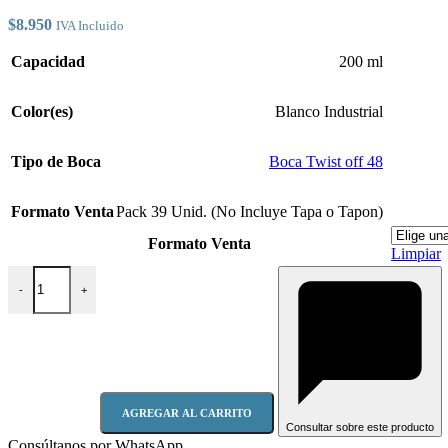
$
8.950
IVA Incluido
Capacidad
200 ml
Color(es)
Blanco Industrial
Tipo de Boca
Boca Twist off 48
Formato Venta
Pack 39 Unid. (No Incluye Tapa o Tapon)
Formato Venta
Limpiar
Frasco Jugo 200 ML B B/T OFF 48MM cantidad
-
+
AGREGAR AL CARRITO
Consultar sobre este producto
Consúltanos por WhatsApp