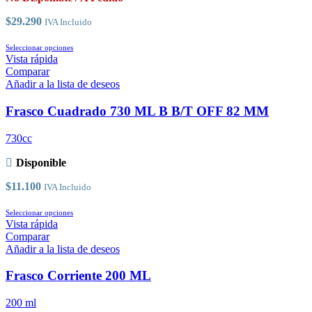
en
la
$
29.290
IVA Incluido
página
de
Este
Seleccionar opciones
producto
producto
Vista rápida
tiene
Comparar
múltiples
Añadir a la lista de deseos
variantes.
Las
Frasco Cuadrado 730 ML B B/T OFF 82 MM
opciones
se
730cc
pueden
elegir
Disponible
en
la
$
11.100
IVA Incluido
página
de
Este
Seleccionar opciones
producto
producto
Vista rápida
tiene
Comparar
múltiples
Añadir a la lista de deseos
variantes.
Las
Frasco Corriente 200 ML
opciones
se
200 ml
pueden