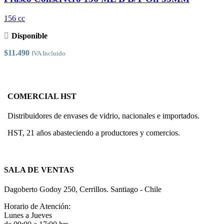
opciones
se
156 cc
pueden
elegir
Disponible
en
la
$
11.490
IVA Incluido
página
de
producto
COMERCIAL HST
Distribuidores de envases de vidrio, nacionales e importados.
HST, 21 años abasteciendo a productores y comercios.
SALA DE VENTAS
Dagoberto Godoy 250, Cerrillos. Santiago - Chile
Horario de Atención:
Lunes a Jueves