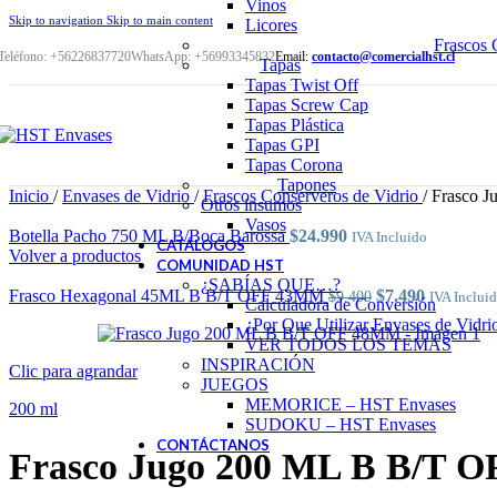
Vinos
Skip to navigation
Skip to main content
Licores
Frascos 
Teléfono: +56226837720
WhatsApp: +56993345832
Email:
contacto@comercialhst.cl
Tapas
Tapas Twist Off
Tapas Screw Cap
Tapas Plástica
Tapas GPI
Tapas Corona
Tapones
Inicio
/
Envases de Vidrio
/
Frascos Conserveros de Vidrio
/
Frasco 
Otros insumos
Vasos
Botella Pacho 750 ML B/Boca Barossa
$
24.990
IVA Incluido
CATÁLOGOS
Volver a productos
COMUNIDAD HST
¿SABÍAS QUE…?
El
El
Frasco Hexagonal 45ML B B/T OFF 43MM
$
7.490
$
9.400
IVA Inclui
Calculadora de Conversión
precio
precio
¿Por Que Utilizar Envases de Vidri
original
actual
VER TODOS LOS TEMAS
era:
es:
INSPIRACIÓN
Clic para agrandar
$9.400.
$7.490.
JUEGOS
MEMORICE – HST Envases
200 ml
SUDOKU – HST Envases
CONTÁCTANOS
Frasco Jugo 200 ML B B/T 