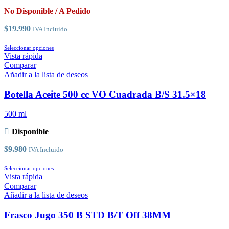
elegir
No Disponible / A Pedido
en
la
$
19.990
IVA Incluido
página
de
Este
Seleccionar opciones
producto
producto
Vista rápida
tiene
Comparar
múltiples
Añadir a la lista de deseos
variantes.
Las
Botella Aceite 500 cc VO Cuadrada B/S 31.5×18
opciones
se
500 ml
pueden
elegir
Disponible
en
la
$
9.980
IVA Incluido
página
de
Este
Seleccionar opciones
producto
producto
Vista rápida
tiene
Comparar
múltiples
Añadir a la lista de deseos
variantes.
Las
Frasco Jugo 350 B STD B/T Off 38MM
opciones