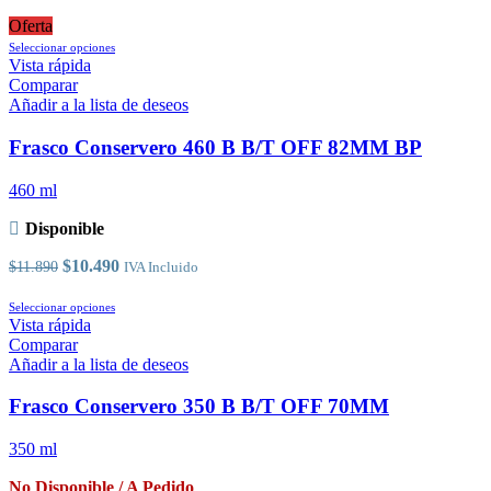
Oferta
Este
Seleccionar opciones
producto
Vista rápida
tiene
Comparar
múltiples
Añadir a la lista de deseos
variantes.
Las
Frasco Conservero 460 B B/T OFF 82MM BP
opciones
se
460 ml
pueden
elegir
Disponible
en
la
El
El
$
10.490
$
11.890
IVA Incluido
página
precio
precio
de
original
Este
actual
Seleccionar opciones
producto
era:
producto
es:
Vista rápida
$11.890.
tiene
$10.490.
Comparar
múltiples
Añadir a la lista de deseos
variantes.
Las
Frasco Conservero 350 B B/T OFF 70MM
opciones
se
350 ml
pueden
elegir
No Disponible / A Pedido