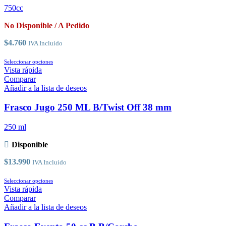
se
750cc
pueden
elegir
No Disponible / A Pedido
en
la
$
4.760
IVA Incluido
página
de
Este
Seleccionar opciones
producto
producto
Vista rápida
tiene
Comparar
múltiples
Añadir a la lista de deseos
variantes.
Las
Frasco Jugo 250 ML B/Twist Off 38 mm
opciones
se
250 ml
pueden
elegir
Disponible
en
la
$
13.990
IVA Incluido
página
de
Este
Seleccionar opciones
producto
producto
Vista rápida
tiene
Comparar
múltiples
Añadir a la lista de deseos
variantes.
Las