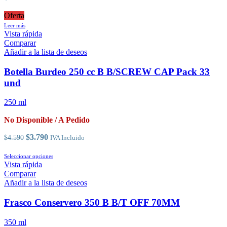
página
de
Oferta
producto
Leer más
Vista rápida
Comparar
Añadir a la lista de deseos
Botella Burdeo 250 cc B B/SCREW CAP Pack 33
und
250 ml
No Disponible / A Pedido
El
El
$
3.790
$
4.590
IVA Incluido
precio
precio
original
actual
Este
Seleccionar opciones
era:
es:
producto
Vista rápida
$4.590.
$3.790.
tiene
Comparar
múltiples
Añadir a la lista de deseos
variantes.
Las
Frasco Conservero 350 B B/T OFF 70MM
opciones
se
350 ml