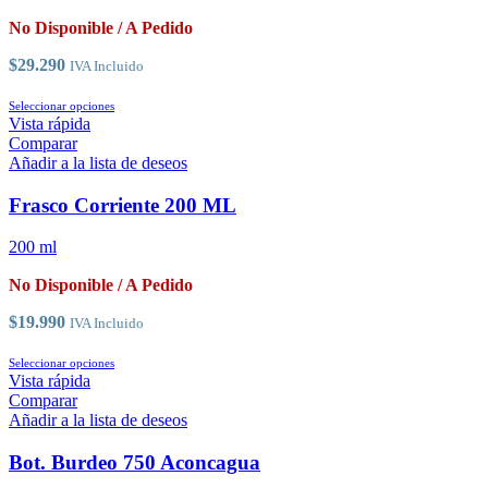
pueden
elegir
No Disponible / A Pedido
en
la
$
29.290
IVA Incluido
página
de
Este
Seleccionar opciones
producto
producto
Vista rápida
tiene
Comparar
múltiples
Añadir a la lista de deseos
variantes.
Las
Frasco Corriente 200 ML
opciones
se
200 ml
pueden
elegir
No Disponible / A Pedido
en
la
$
19.990
IVA Incluido
página
de
Este
Seleccionar opciones
producto
producto
Vista rápida
tiene
Comparar
múltiples
Añadir a la lista de deseos
variantes.
Las
Bot. Burdeo 750 Aconcagua
opciones