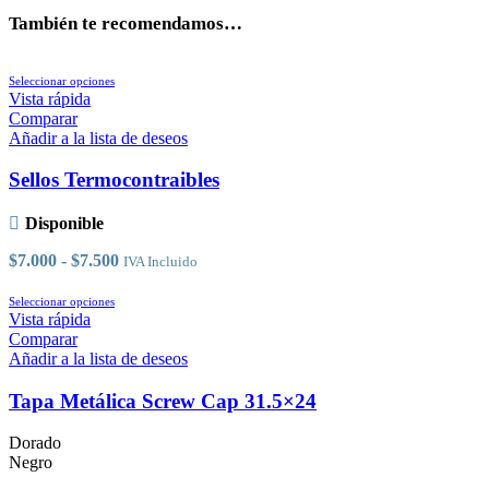
También te recomendamos…
Este
Seleccionar opciones
producto
Vista rápida
tiene
Comparar
múltiples
Añadir a la lista de deseos
variantes.
Las
Sellos Termocontraibles
opciones
se
Disponible
pueden
elegir
Rango
$
7.000
-
$
7.500
IVA Incluido
en
de
la
Este
precios:
Seleccionar opciones
página
producto
desde
Vista rápida
de
tiene
$7.000
Comparar
producto
múltiples
hasta
Añadir a la lista de deseos
variantes.
$7.500
Las
Tapa Metálica Screw Cap 31.5×24
opciones
se
Dorado
pueden
Negro
elegir