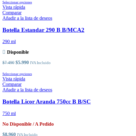
Este
Seleccionar opciones
producto
Vista rápida
tiene
Comparar
múltiples
Añadir a la lista de deseos
variantes.
Las
Botella Estandar 290 B B/MCA2
opciones
se
290 ml
pueden
elegir
Disponible
en
la
El
El
$
5.990
$
7.490
IVA Incluido
página
precio
precio
de
original
actual
Este
Seleccionar opciones
producto
era:
es:
producto
Vista rápida
$7.490.
$5.990.
tiene
Comparar
múltiples
Añadir a la lista de deseos
variantes.
Las
Botella Licor Aranda 750cc B B/SC
opciones
se
750 ml
pueden
elegir
No Disponible / A Pedido
en
la
$
8.960
IVA Incluido