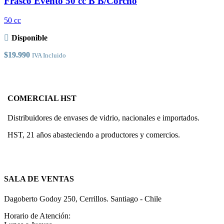
Frasco Evento 50 cc B B/Corcho
opciones
se
50 cc
pueden
elegir
Disponible
en
la
$
19.990
IVA Incluido
página
de
producto
COMERCIAL HST
Distribuidores de envases de vidrio, nacionales e importados.
HST, 21 años abasteciendo a productores y comercios.
SALA DE VENTAS
Dagoberto Godoy 250, Cerrillos. Santiago - Chile
Horario de Atención: