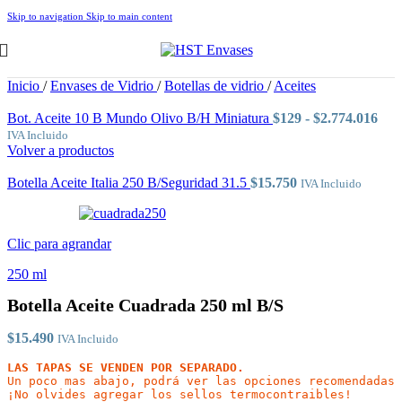
Skip to navigation
Skip to main content
Inicio
/
Envases de Vidrio
/
Botellas de vidrio
/
Aceites
Ran
Bot. Aceite 10 B Mundo Olivo B/H Miniatura
$
129
-
$
2.774.016
de
IVA Incluido
prec
Volver a productos
des
$12
Botella Aceite Italia 250 B/Seguridad 31.5
$
15.750
IVA Incluido
has
$2.
Clic para agrandar
250 ml
Botella Aceite Cuadrada 250 ml B/S
$
15.490
IVA Incluido
LAS TAPAS SE VENDEN POR SEPARADO.
Un poco mas abajo, podrá ver las opciones recomendadas

¡No olvides agregar los sellos termocontraibles!