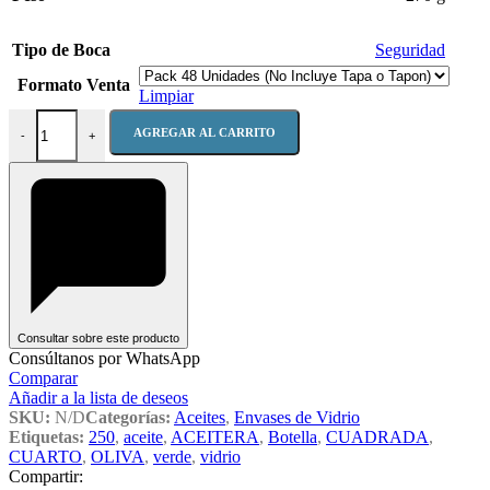
Tipo de Boca
Seguridad
Formato Venta
Limpiar
Botella Aceite Cuadrada 250 ml B/S cantidad
AGREGAR AL CARRITO
-
+
Consultar sobre este producto
Consúltanos por WhatsApp
Comparar
Añadir a la lista de deseos
SKU:
N/D
Categorías:
Aceites
,
Envases de Vidrio
Etiquetas:
250
,
aceite
,
ACEITERA
,
Botella
,
CUADRADA
,
CUARTO
,
OLIVA
,
verde
,
vidrio
Compartir: