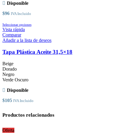
en
Disponible
la
página
$
96
IVA Incluido
de
producto
Este
Seleccionar opciones
producto
Vista rápida
tiene
Comparar
múltiples
Añadir a la lista de deseos
variantes.
Las
Tapa Plástica Aceite 31,5×18
opciones
se
Beige
pueden
Dorado
elegir
Negro
en
Verde Oscuro
la
página
Disponible
de
producto
$
105
IVA Incluido
Productos relacionados
Oferta