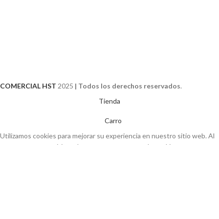
COMERCIAL HST
2025
| Todos los derechos reservados
.
Tienda
Carro
Utilizamos cookies para mejorar su experiencia en nuestro sitio web. Al
navegar por este sitio web, acepta nuestro uso de cookies.
Más Info
ACEPTO
Vaso Cerveza Nonic 560cc Caja 6 Unid
$
3.000
SELECCIONA OPCIONES
$
9.990
IVA Incluido