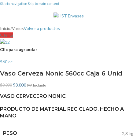
Skip to navigation
Skip to main content
Inicio
/
Varios
Volver a productos
Oferta
Clic para agrandar
560 cc
Vaso Cerveza Nonic 560cc Caja 6 Unid
$
3.000
$
9.990
IVA Incluido
VASO CERVECERO NONIC
PRODUCTO DE MATERIAL RECICLADO. HECHO A
MANO
PESO
2,3 kg