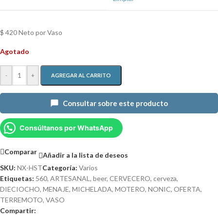
$ 420 Neto por Vaso
Agotado
-
+
AGREGAR AL CARRITO
Consultar sobre este producto
Consúltanos por WhatsApp
Comparar
Añadir a la lista de deseos
SKU:
NX-HST
Categoría:
Varios
Etiquetas:
560
,
ARTESANAL
,
beer
,
CERVECERO
,
cerveza
,
DIECIOCHO
,
MENAJE
,
MICHELADA
,
MOTERO
,
NONIC
,
OFERTA
,
TERREMOTO
,
VASO
Compartir: