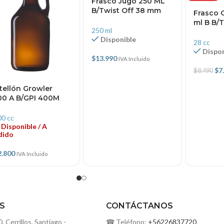
Frasco Jugo 250 ML
B/Twist Off 38 mm
Frasco 
ml B B/T
250 ml
Disponible
28 cc
Dispon
$
13.990
IVA Incluido
$
7
$
8.490
tellón Growler
00 A B/GPI 400M
00 cc
Disponible / A
dido
2.800
IVA Incluido
S
CONTÁCTANOS
Cerrillos. Santiago -
☎ Teléfono:
+56226837720