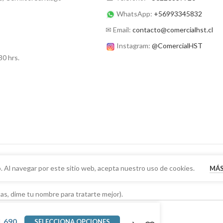
WhatsApp:
+56993345832
✉ Email:
contacto@comercialhst.cl
Instagram:
@ComercialHST
30 hrs.
. Al navegar por este sitio web, acepta nuestro uso de cookies.
MÁS
as, dime tu nombre para tratarte mejor).
1.690
SELECCIONA OPCIONES