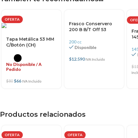
OFERTA
OFE
Frasco Conservero
200 B B/T Off 53
Fr
14
Tapa Metálica 53 MM
200 cc
C/Botón (CH)
Disponible
145
$
12.590
IVA Incluido
No Disponible / A
$
11
Pedido
Inc
$
66
$
80
IVA Incluido
Productos relacionados
OFERTA
OFERTA