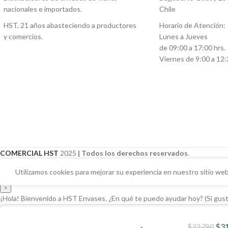
nacionales e importados.
Chile
HST, 21 años abasteciendo a productores
Horario de Atención:
y comercios.
Lunes a Jueves
de 09:00 a 17:00 hrs.
Viernes de 9:00 a 12:
COMERCIAL HST
2025
| Todos los derechos reservados
.
Asistente HST Envases
Utilizamos cookies para mejorar su experiencia en nuestro sitio web
×
¡Hola! Bienvenido a HST Envases. ¿En qué te puedo ayudar hoy? (Si gust
$
3
$
33.790