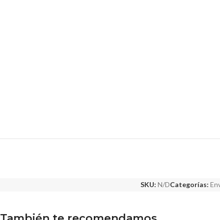
SKU:
N/D
Categorías:
Env
También te recomendamos…