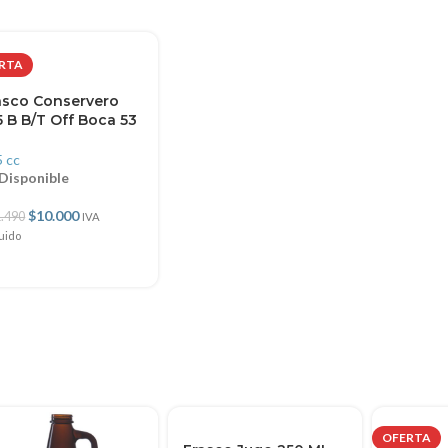
RTA
asco Conservero
5 B B/T Off Boca 53
 cc
Disponible
$
10.000
.490
IVA
luido
OFERTA