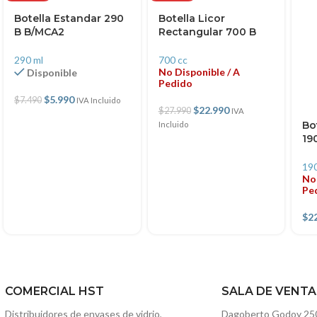
Botella Estandar 290
Botella Licor
B B/MCA2
Rectangular 700 B
290 ml
700 cc
No Disponible / A
Disponible
Pedido
$
5.990
$
7.490
IVA Incluido
$
22.990
$
27.990
IVA
Bo
Incluido
19
19
No 
Pe
$
2
COMERCIAL HST
SALA DE VENTA
Distribuidores de envases de vidrio,
Dagoberto Godoy 250, 