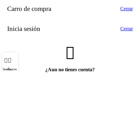
Carro de compra
Cerrar
Inicia sesión
Cerrar
¿Aun no tienes cuenta?
Tienda
Carro
Crear una cuenta
Asistente HST Envases
×
¡Hola! Bienvenido a HST Envases. ¿En qué te puedo ayudar hoy?
(Si gustas, dime tu nombre para tratarte mejor).
Utilizamos cookies para mejorar su experiencia en nuestro
¿En qué puedo ayudarte?
sitio web. Al navegar por este sitio web, acepta nuestro uso