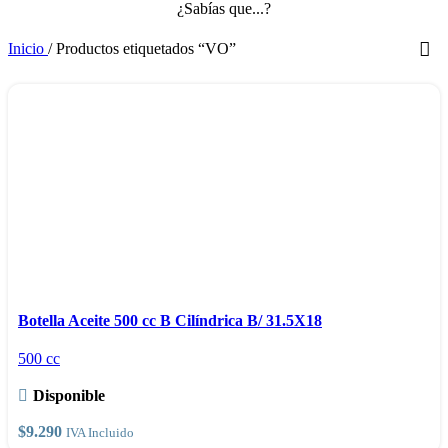
¿Sabías que...?
Inicio
/
Productos etiquetados “VO”
Este
Seleccionar opciones
producto
Vista rápida
Botella Aceite 500 cc B Cilíndrica B/ 31.5X18
tiene
Comparar
500 cc
múltiples
Añadir a la lista de deseos
variantes.
Disponible
Las
opciones
$
9.290
IVA Incluido
se