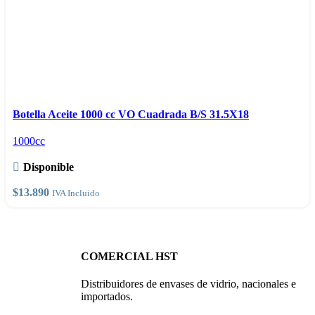
la
página
de
producto
Este
Seleccionar opciones
producto
Vista rápida
Botella Aceite 1000 cc VO Cuadrada B/S 31.5X18
tiene
Comparar
1000cc
múltiples
Añadir a la lista de deseos
variantes.
Disponible
Las
opciones
$
13.890
IVA Incluido
se
pueden
elegir
en
COMERCIAL HST
la
página
Distribuidores de envases de vidrio, nacionales e
de
importados.
producto