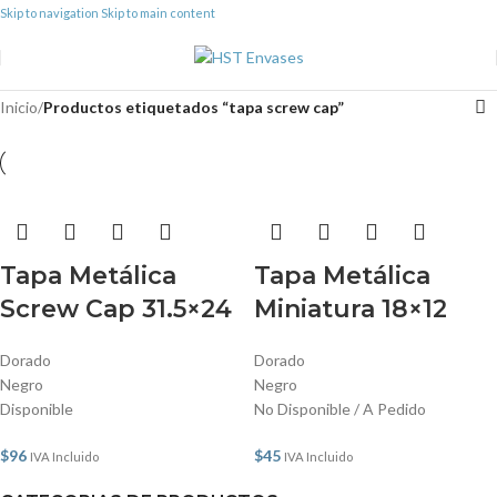
Skip to navigation
Skip to main content
Inicio
/
Productos etiquetados “tapa screw cap”
Tapa Metálica
Tapa Metálica
Screw Cap 31.5×24
Miniatura 18×12
Dorado
Dorado
Negro
Negro
Disponible
No Disponible / A Pedido
$
96
$
45
IVA Incluido
IVA Incluido