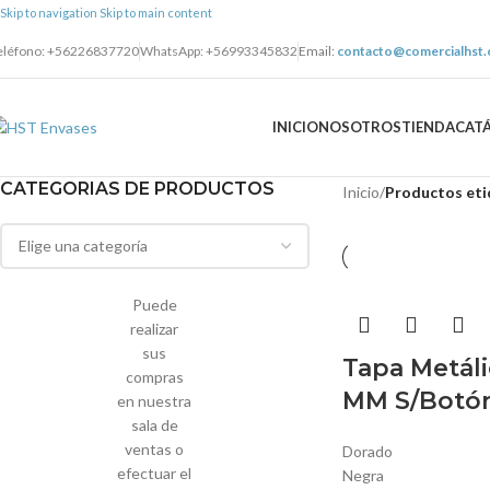
Skip to navigation
Skip to main content
eléfono: +56226837720
WhatsApp: +56993345832
Email:
contacto@comercialhst.c
INICIO
NOSOTROS
TIENDA
CAT
CATEGORIAS DE PRODUCTOS
Inicio
/
Productos eti
Puede
realizar
sus
Tapa Metáli
compras
MM S/Botón
en nuestra
sala de
ventas o
Dorado
efectuar el
Negra