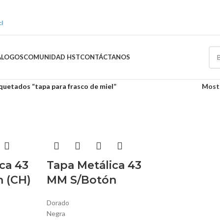
l
ÁLOGOS
COMUNIDAD HST
CONTÁCTANOS
quetados “tapa para frasco de miel”
Most
ca 43
Tapa Metálica 43
 (CH)
MM S/Botón
Dorado
Negra