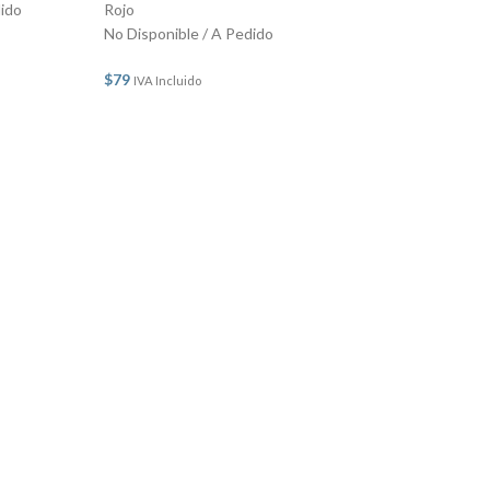
dido
Rojo
No Disponible / A Pedido
$
79
IVA Incluido