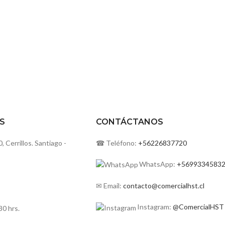
S
CONTÁCTANOS
Cerrillos. Santiago -
☎ Teléfono:
+56226837720
WhatsApp:
+5699334583
✉ Email:
contacto@comercialhst.cl
Instagram:
@ComercialHST
30 hrs.