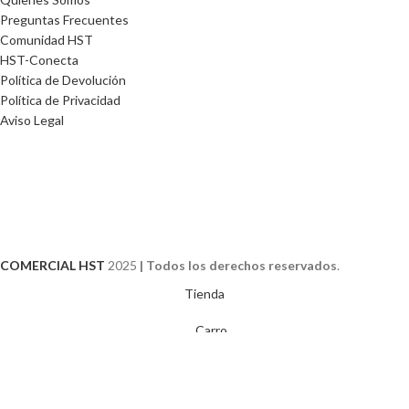
Preguntas Frecuentes
Comunidad HST
HST-Conecta
Política de Devolución
Política de Privacidad
Aviso Legal
COMERCIAL HST
2025
| Todos los derechos reservados
.
Tienda
Carro
Utilizamos cookies para mejorar su experiencia en nuestro sitio web. Al
navegar por este sitio web, acepta nuestro uso de cookies.
Más Info
ACEPTO