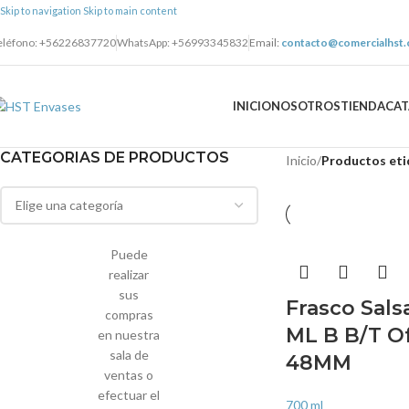
Skip to navigation
Skip to main content
eléfono: +56226837720
WhatsApp: +56993345832
Email:
contacto@comercialhst.c
INICIO
NOSOTROS
TIENDA
CA
CATEGORIAS DE PRODUCTOS
Inicio
/
Productos eti
Puede
realizar
sus
Frasco Sals
compras
ML B B/T O
en nuestra
sala de
48MM
ventas o
efectuar el
700 ml