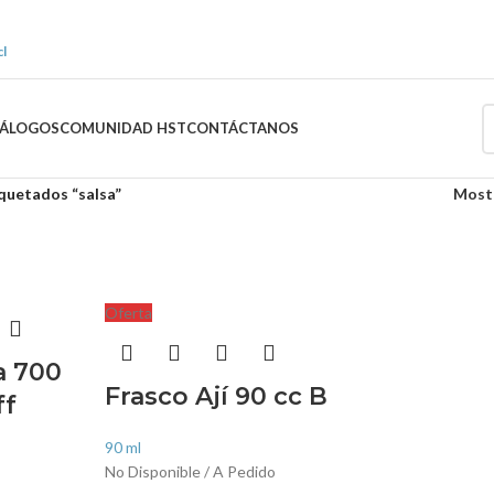
l
TÁLOGOS
COMUNIDAD HST
CONTÁCTANOS
quetados “salsa”
Most
Oferta
a 700
Frasco Ají 90 cc B
ff
90 ml
No Disponible / A Pedido