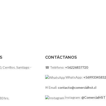
S
CONTÁCTANOS
Cerrillos. Santiago -
☎ Teléfono:
+56226837720
WhatsApp:
+5699334583
✉ Email:
contacto@comercialhst.cl
Instagram:
@ComercialHST
30 hrs.