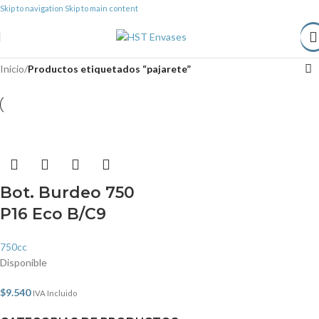
Skip to navigation
Skip to main content
Inicio
/
Productos etiquetados “pajarete”
Bot. Burdeo 750
P16 Eco B/C9
750cc
Disponible
$
9.540
IVA Incluido