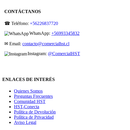
CONTÁCTANOS
☎ Teléfono:
+56226837720
WhatsApp:
+56993345832
✉ Email:
contacto@comercialhst.cl
Instagram:
@ComercialHST
ENLACES DE INTERÉS
Quienes Somos
Preguntas Frecuentes
Comunidad HST
HST-Conecta
Política de Devolución
Política de Privacidad
Aviso Legal