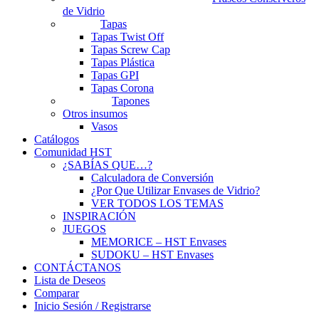
de Vidrio
Tapas
Tapas Twist Off
Tapas Screw Cap
Tapas Plástica
Tapas GPI
Tapas Corona
Tapones
Otros insumos
Vasos
Catálogos
Comunidad HST
¿SABÍAS QUE…?
Calculadora de Conversión
¿Por Que Utilizar Envases de Vidrio?
VER TODOS LOS TEMAS
INSPIRACIÓN
JUEGOS
MEMORICE – HST Envases
SUDOKU – HST Envases
CONTÁCTANOS
Lista de Deseos
Comparar
Inicio Sesión / Registrarse