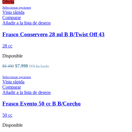
de
precios:
Oferta
producto
Este
desde
Seleccionar opciones
producto
$26.600
Vista rápida
tiene
hasta
Comparar
múltiples
$30.900
Añadir a la lista de deseos
variantes.
Las
Frasco Conservero 28 ml B B/Twist Off 43
opciones
se
28 cc
pueden
elegir
Disponible
en
la
El
El
$
7.990
$
8.490
IVA Incluido
página
precio
precio
de
original
actual
Este
Seleccionar opciones
producto
era:
es:
producto
Vista rápida
$8.490.
$7.990.
tiene
Comparar
múltiples
Añadir a la lista de deseos
variantes.
Las
Frasco Evento 50 cc B B/Corcho
opciones
se
50 cc
pueden
elegir
Disponible
en