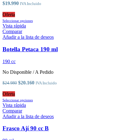
la
$
19.990
IVA Incluido
página
de
Oferta
producto
Este
Seleccionar opciones
producto
Vista rápida
tiene
Comparar
múltiples
Añadir a la lista de deseos
variantes.
Las
Botella Petaca 190 ml
opciones
se
190 cc
pueden
elegir
No Disponible / A Pedido
en
la
El
El
$
20.160
$
24.980
IVA Incluido
página
precio
precio
de
original
actual
Oferta
producto
era:
Este
es:
Seleccionar opciones
$24.980.
producto
$20.160.
Vista rápida
tiene
Comparar
múltiples
Añadir a la lista de deseos
variantes.
Las
Frasco Ají 90 cc B
opciones
se