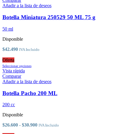
Comparar
múltiples
Añadir a la lista de deseos
variantes.
Las
Botella Miniatura 250529 50 ML 75 g
opciones
se
50 ml
pueden
elegir
Disponible
en
la
$
42.490
IVA Incluido
página
de
Oferta
producto
Este
Seleccionar opciones
producto
Vista rápida
tiene
Comparar
múltiples
Añadir a la lista de deseos
variantes.
Las
Botella Pacho 200 ML
opciones
se
200 cc
pueden
elegir
Disponible
en
la
Rango
$
26.600
-
$
30.900
IVA Incluido
página
de