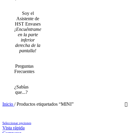
Soy el
Asistente de
HST Envases
¡Encuéntrame
en la parte
inferior
derecha de la
pantalla!
Preguntas
Frecuentes
¿Sabías
que...?
Inicio
/
Productos etiquetados “MINI”
Este
Seleccionar opciones
producto
Vista rápida
tiene