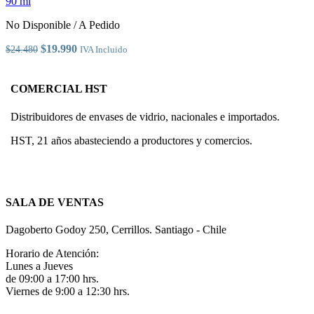
90 ml
pueden
elegir
No Disponible / A Pedido
en
la
El
El
$
19.990
$
24.480
IVA Incluido
página
precio
precio
de
original
actual
producto
era:
es:
COMERCIAL HST
$24.480.
$19.990.
Distribuidores de envases de vidrio, nacionales e importados.
HST, 21 años abasteciendo a productores y comercios.
SALA DE VENTAS
Dagoberto Godoy 250, Cerrillos. Santiago - Chile
Horario de Atención:
Lunes a Jueves
de 09:00 a 17:00 hrs.
Viernes de 9:00 a 12:30 hrs.