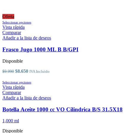
Oferta
Este
Seleccionar opciones
producto
Vista rápida
tiene
Comparar
múltiples
Añadir a la lista de deseos
variantes.
Las
Frasco Jugo 1000 ML B B/GPI
opciones
se
Disponible
pueden
elegir
El
El
$
8.650
$
9.990
IVA Incluido
en
precio
precio
la
original
actual
Este
Seleccionar opciones
página
era:
es:
producto
Vista rápida
de
$9.990.
$8.650.
tiene
Comparar
producto
múltiples
Añadir a la lista de deseos
variantes.
Las
Botella Aceite 1000 cc VO Cilindrica B/S 31.5X18
opciones
se
1,000 ml
pueden
elegir
Disponible