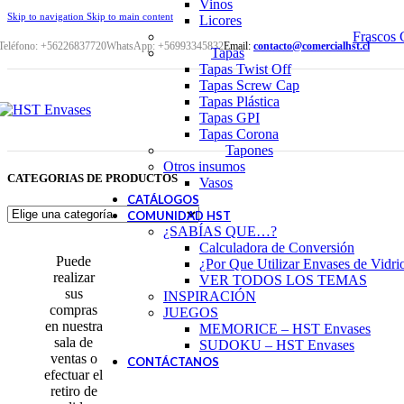
Vinos
Skip to navigation
Skip to main content
Licores
Frascos 
Teléfono: +56226837720
WhatsApp: +56993345832
Email:
contacto@comercialhst.cl
Tapas
Tapas Twist Off
Tapas Screw Cap
Tapas Plástica
Tapas GPI
Tapas Corona
Tapones
Otros insumos
CATEGORIAS DE PRODUCTOS
Vasos
CATÁLOGOS
COMUNIDAD HST
¿SABÍAS QUE…?
Calculadora de Conversión
Puede
¿Por Que Utilizar Envases de Vidri
realizar
VER TODOS LOS TEMAS
sus
INSPIRACIÓN
compras
JUEGOS
en nuestra
MEMORICE – HST Envases
sala de
SUDOKU – HST Envases
ventas o
CONTÁCTANOS
efectuar el
retiro de