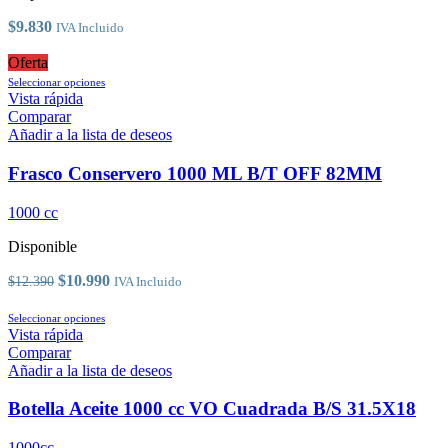
en
la
$
9.830
IVA Incluido
página
de
Oferta
producto
Este
Seleccionar opciones
producto
Vista rápida
tiene
Comparar
múltiples
Añadir a la lista de deseos
variantes.
Las
Frasco Conservero 1000 ML B/T OFF 82MM
opciones
se
1000 cc
pueden
elegir
Disponible
en
la
El
El
$
10.990
$
12.390
IVA Incluido
página
precio
precio
de
original
Este
actual
Seleccionar opciones
producto
era:
producto
es:
Vista rápida
$12.390.
tiene
$10.990.
Comparar
múltiples
Añadir a la lista de deseos
variantes.
Las
Botella Aceite 1000 cc VO Cuadrada B/S 31.5X18
opciones
se
1000cc