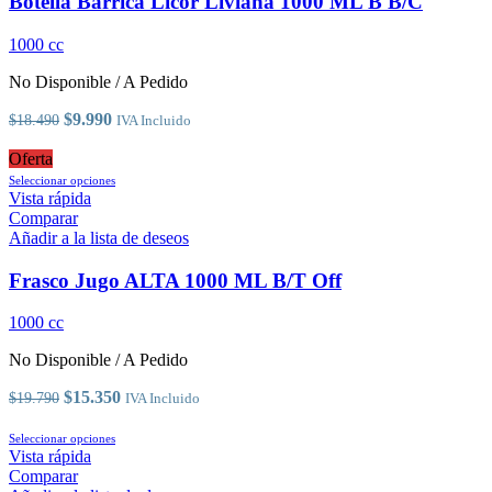
Botella Barrica Licor Liviana 1000 ML B B/C
opciones
se
1000 cc
pueden
elegir
No Disponible / A Pedido
en
la
El
El
$
9.990
$
18.490
IVA Incluido
página
precio
precio
de
original
actual
Oferta
producto
era:
es:
Este
Seleccionar opciones
$18.490.
$9.990.
producto
Vista rápida
tiene
Comparar
múltiples
Añadir a la lista de deseos
variantes.
Las
Frasco Jugo ALTA 1000 ML B/T Off
opciones
se
1000 cc
pueden
elegir
No Disponible / A Pedido
en
la
El
El
$
15.350
$
19.790
IVA Incluido
página
precio
precio
de
original
Este
actual
Seleccionar opciones
producto
era:
producto
es:
Vista rápida
$19.790.
tiene
$15.350.
Comparar