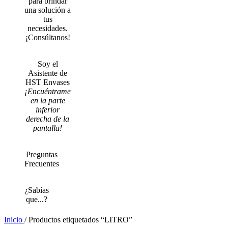
para brindar
una solución a
tus
necesidades.
¡Consúltanos!
Soy el
Asistente de
HST Envases
¡Encuéntrame
en la parte
inferior
derecha de la
pantalla!
Preguntas
Frecuentes
¿Sabías
que...?
Inicio
/
Productos etiquetados “LITRO”