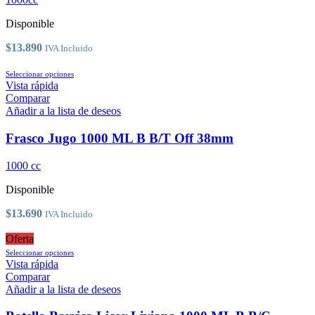
pueden
elegir
Disponible
en
la
$
13.890
IVA Incluido
página
de
Este
Seleccionar opciones
producto
producto
Vista rápida
tiene
Comparar
múltiples
Añadir a la lista de deseos
variantes.
Las
Frasco Jugo 1000 ML B B/T Off 38mm
opciones
se
1000 cc
pueden
elegir
Disponible
en
la
$
13.690
IVA Incluido
página
de
Oferta
producto
Este
Seleccionar opciones
producto
Vista rápida
tiene
Comparar
múltiples
Añadir a la lista de deseos
variantes.
Las