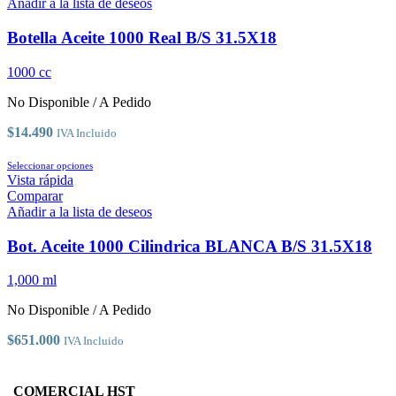
múltiples
Añadir a la lista de deseos
variantes.
Las
Botella Aceite 1000 Real B/S 31.5X18
opciones
se
1000 cc
pueden
elegir
No Disponible / A Pedido
en
la
$
14.490
IVA Incluido
página
de
Este
Seleccionar opciones
producto
producto
Vista rápida
tiene
Comparar
múltiples
Añadir a la lista de deseos
variantes.
Las
Bot. Aceite 1000 Cilindrica BLANCA B/S 31.5X18
opciones
se
1,000 ml
pueden
elegir
No Disponible / A Pedido
en
la
$
651.000
IVA Incluido
página
de
producto
COMERCIAL HST