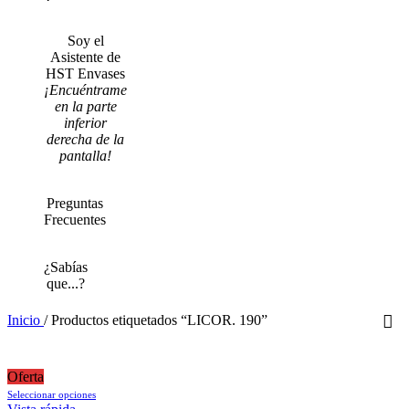
Soy el
Asistente de
HST Envases
¡Encuéntrame
en la parte
inferior
derecha de la
pantalla!
Preguntas
Frecuentes
¿Sabías
que...?
Inicio
/
Productos etiquetados “LICOR. 190”
Oferta
Este
Seleccionar opciones
producto