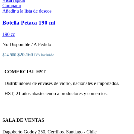
Vista rápida
tiene
Comparar
múltiples
Añadir a la lista de deseos
variantes.
Las
Botella Petaca 190 ml
opciones
se
190 cc
pueden
elegir
No Disponible / A Pedido
en
la
El
El
$
20.160
$
24.980
IVA Incluido
página
precio
precio
de
original
actual
producto
era:
es:
COMERCIAL HST
$24.980.
$20.160.
Distribuidores de envases de vidrio, nacionales e importados.
HST, 21 años abasteciendo a productores y comercios.
SALA DE VENTAS
Dagoberto Godoy 250, Cerrillos. Santiago - Chile