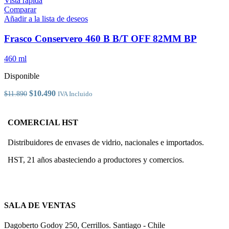
Vista rápida
tiene
Comparar
múltiples
Añadir a la lista de deseos
variantes.
Las
Frasco Conservero 460 B B/T OFF 82MM BP
opciones
se
460 ml
pueden
elegir
Disponible
en
la
El
El
$
10.490
$
11.890
IVA Incluido
página
precio
precio
de
original
actual
producto
era:
es:
COMERCIAL HST
$11.890.
$10.490.
Distribuidores de envases de vidrio, nacionales e importados.
HST, 21 años abasteciendo a productores y comercios.
SALA DE VENTAS
Dagoberto Godoy 250, Cerrillos. Santiago - Chile