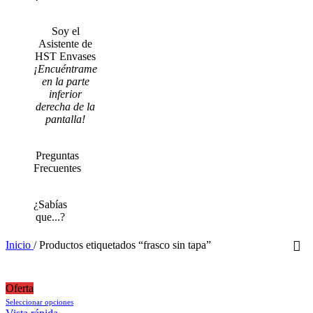
Soy el
Asistente de
HST Envases
¡Encuéntrame
en la parte
inferior
derecha de la
pantalla!
Preguntas
Frecuentes
¿Sabías
que...?
Inicio
/
Productos etiquetados “frasco sin tapa”
Oferta
Este
Seleccionar opciones
producto