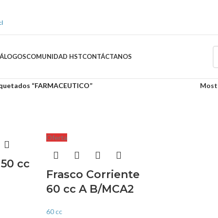
l
TÁLOGOS
COMUNIDAD HST
CONTÁCTANOS
iquetados “FARMACEUTICO”
Most
Oferta
 50 cc
Frasco Corriente
60 cc A B/MCA2
60 cc