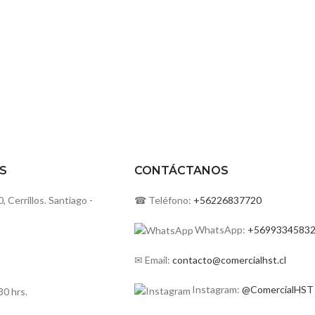
S
CONTÁCTANOS
Cerrillos. Santiago -
☎ Teléfono:
+56226837720
WhatsApp:
+5699334583
✉ Email:
contacto@comercialhst.cl
Instagram:
@ComercialHST
30 hrs.