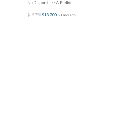
No Disponible / A Pedido
$
13.700
$
19.790
IVA Incluido