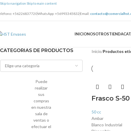
Skip to navigation
Skip to main content
eléfono: +56226837720
WhatsApp: +56993345832
Email:
contacto@comercialhst.c
INICIO
NOSOTROS
TIENDA
CA
CATEGORIAS DE PRODUCTOS
Inicio
/
Productos et
Puede
realizar
sus
Frasco S-50
compras
en nuestra
50 cc
sala de
Ambar
ventas o
Blanco Industrial
efectuar el