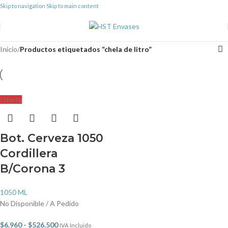
Skip to navigation
Skip to main content
Inicio
/
Productos etiquetados “chela de litro”
Oferta
Bot. Cerveza 1050
Cordillera
B/Corona 3
1050 ML
No Disponible / A Pedido
$
6.960
-
$
526.500
IVA Incluido