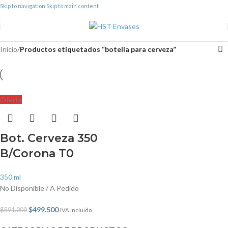
Skip to navigation
Skip to main content
Inicio
/
Productos etiquetados “botella para cerveza”
Oferta
Bot. Cerveza 350
B/Corona T0
350 ml
No Disponible / A Pedido
$
499.500
$
591.000
IVA Incluido