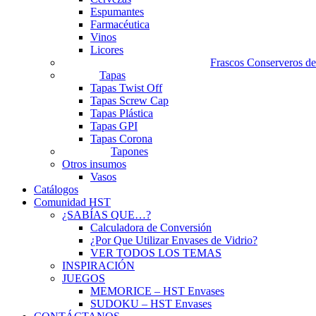
Espumantes
Farmacéutica
Vinos
Licores
Frascos Conserveros de
Tapas
Tapas Twist Off
Tapas Screw Cap
Tapas Plástica
Tapas GPI
Tapas Corona
Tapones
Otros insumos
Vasos
Catálogos
Comunidad HST
¿SABÍAS QUE…?
Calculadora de Conversión
¿Por Que Utilizar Envases de Vidrio?
VER TODOS LOS TEMAS
INSPIRACIÓN
JUEGOS
MEMORICE – HST Envases
SUDOKU – HST Envases