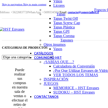
Vinos
Skip to navigation
Skip to main content
Licores
Frascos 
Teléfono: +56226837720
WhatsApp: +56993345832
Email:
contacto@comercialhst.cl
Tapas
Tapas Twist Off
Tapas Screw Cap
Tapas Plástica
Tapas GPI
Tapas Corona
Tapones
Otros insumos
CATEGORIAS DE PRODUCTOS
Vasos
CATÁLOGOS
COMUNIDAD HST
¿SABÍAS QUE…?
Calculadora de Conversión
Puede
¿Por Que Utilizar Envases de Vidri
realizar
VER TODOS LOS TEMAS
sus
INSPIRACIÓN
compras
JUEGOS
en nuestra
MEMORICE – HST Envases
sala de
SUDOKU – HST Envases
ventas o
CONTÁCTANOS
efectuar el
retiro de