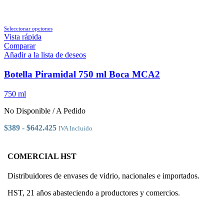
Este
Seleccionar opciones
producto
Vista rápida
tiene
Comparar
múltiples
Añadir a la lista de deseos
variantes.
Las
Botella Piramidal 750 ml Boca MCA2
opciones
se
750 ml
pueden
elegir
No Disponible / A Pedido
en
la
Rango
$
389
-
$
642.425
IVA Incluido
página
de
de
precios:
producto
desde
COMERCIAL HST
$389
hasta
Distribuidores de envases de vidrio, nacionales e importados.
$642.425
HST, 21 años abasteciendo a productores y comercios.