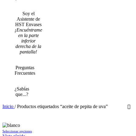
Soy el
Asistente de
HST Envases
¡Encuéntrame
en la parte
inferior
derecha de la
pantalla!
Preguntas
Frecuentes
¿Sabías
que...?
Inicio
/
Productos etiquetados “aceite de pepita de uva”
Este
Seleccionar opciones
producto