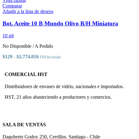
Vista rápida
tiene
Comparar
múltiples
Añadir a la lista de deseos
variantes.
Las
Bot. Aceite 10 B Mundo Olivo B/H Miniatura
opciones
se
10 ml
pueden
elegir
No Disponible / A Pedido
en
la
Rango
$
129
-
$
2.774.016
IVA Incluido
página
de
de
precios:
producto
desde
COMERCIAL HST
$129
hasta
Distribuidores de envases de vidrio, nacionales e importados.
$2.774.016
HST, 21 años abasteciendo a productores y comercios.
SALA DE VENTAS
Dagoberto Godoy 250, Cerrillos. Santiago - Chile