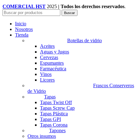
COMERCIAL HST
2025
| Todos los derechos reservados
.
Buscar
Inicio
Nosotros
Tienda
Botellas de vidrio
Aceites
Aguas y Jugos
Cervezas
Espumantes
Farmacéutica
Vinos
Licores
Frascos Conserveros
de Vidrio
Tapas
Tapas Twist Off
Tapas Screw Cap
Tapas Plástica
Tapas GPI
Tapas Corona
Tapones
Otros insumos