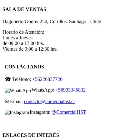
SALA DE VENTAS
Dagoberto Godoy 250, Cerrillos. Santiago - Chile
Horario de Atención:
Lunes a Jueves
de 09:00 a 17:00 hrs.
Viernes de 9:00 a 12:30 hrs.
CONTÁCTANOS
☎ Teléfono:
+56226837720
WhatsApp:
+56993345832
✉ Email:
contacto@comercialhst.cl
Instagram:
@ComercialHST
ENLACES DE INTERÉS