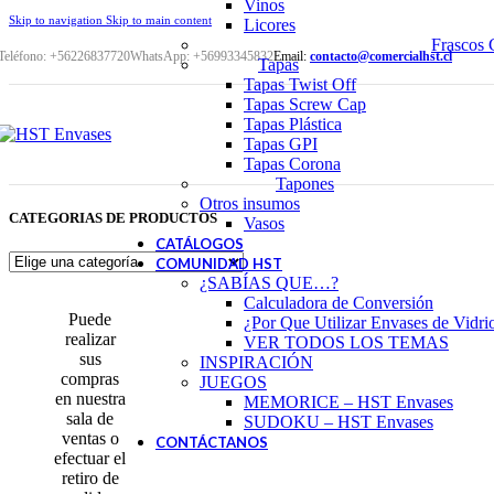
Vinos
Skip to navigation
Skip to main content
Licores
Frascos 
Teléfono: +56226837720
WhatsApp: +56993345832
Email:
contacto@comercialhst.cl
Tapas
Tapas Twist Off
Tapas Screw Cap
Tapas Plástica
Tapas GPI
Tapas Corona
Tapones
Otros insumos
CATEGORIAS DE PRODUCTOS
Vasos
CATÁLOGOS
COMUNIDAD HST
¿SABÍAS QUE…?
Calculadora de Conversión
Puede
¿Por Que Utilizar Envases de Vidri
realizar
VER TODOS LOS TEMAS
sus
INSPIRACIÓN
compras
JUEGOS
en nuestra
MEMORICE – HST Envases
sala de
SUDOKU – HST Envases
ventas o
CONTÁCTANOS
efectuar el
retiro de