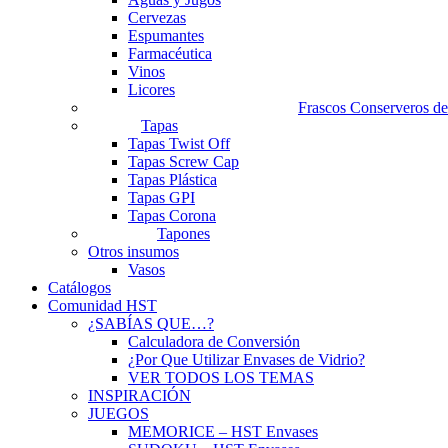
Cervezas
Espumantes
Farmacéutica
Vinos
Licores
Frascos Conserveros de
Tapas
Tapas Twist Off
Tapas Screw Cap
Tapas Plástica
Tapas GPI
Tapas Corona
Tapones
Otros insumos
Vasos
Catálogos
Comunidad HST
¿SABÍAS QUE…?
Calculadora de Conversión
¿Por Que Utilizar Envases de Vidrio?
VER TODOS LOS TEMAS
INSPIRACIÓN
JUEGOS
MEMORICE – HST Envases