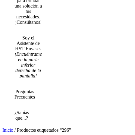
para brindar
una solución a
tus
necesidades.
¡Consúltanos!
Soy el
Asistente de
HST Envases
¡Encuéntrame
en la parte
inferior
derecha de la
pantalla!
Preguntas
Frecuentes
¿Sabías
que...?
Inicio
/
Productos etiquetados “296”