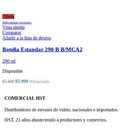
Oferta
Este
Seleccionar opciones
producto
Vista rápida
tiene
Comparar
múltiples
Añadir a la lista de deseos
variantes.
Las
Botella Estandar 290 B B/MCA2
opciones
se
290 ml
pueden
elegir
Disponible
en
la
El
El
$
5.990
$
7.490
IVA Incluido
página
precio
precio
de
original
actual
producto
era:
es:
COMERCIAL HST
$7.490.
$5.990.
Distribuidores de envases de vidrio, nacionales e importados.
HST, 21 años abasteciendo a productores y comercios.