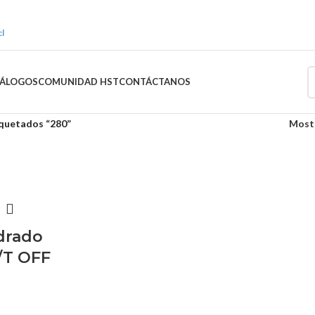
l
TÁLOGOS
COMUNIDAD HST
CONTÁCTANOS
quetados “280”
Most
drado
/T OFF