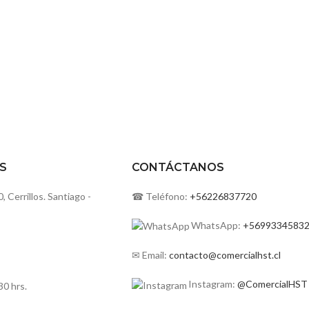
S
CONTÁCTANOS
Cerrillos. Santiago -
☎ Teléfono:
+56226837720
WhatsApp:
+5699334583
✉ Email:
contacto@comercialhst.cl
Instagram:
@ComercialHST
30 hrs.