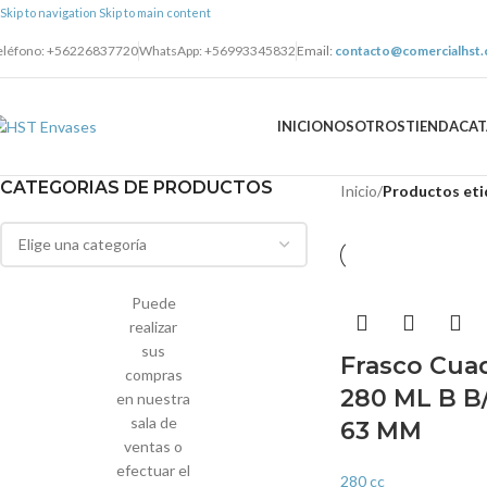
Skip to navigation
Skip to main content
eléfono: +56226837720
WhatsApp: +56993345832
Email:
contacto@comercialhst.c
INICIO
NOSOTROS
TIENDA
CA
CATEGORIAS DE PRODUCTOS
Inicio
/
Productos eti
Puede
realizar
sus
Frasco Cua
compras
280 ML B B
en nuestra
sala de
63 MM
ventas o
efectuar el
280 cc