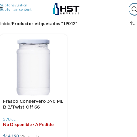
Skip to navigation
Skip to main content
Inicio
/
Productos etiquetados “19042”
Frasco Conservero 370 ML
B B/Twist Off 66
370 cc
No Disponible / A Pedido
$
14.190
IVA Incluido